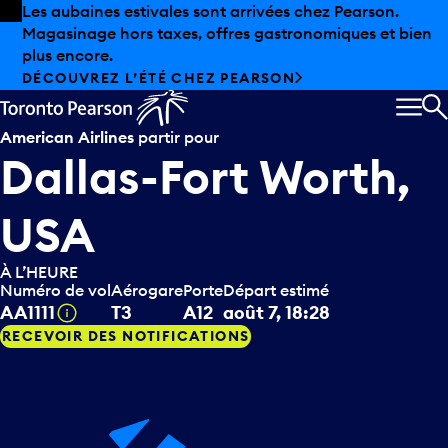
Skip to offers
Passer au contenu principal
Les aubaines estivales sont arrivées chez Pearson.
Magasinage hors taxes, offres gastronomiques et bien
plus encore.
DÉCOUVREZ L’ÉTÉ CHEZ PEARSON
MEN
R
American Airlines
partir pour
Dallas-Fort Worth,
USA
À L’HEURE
Numéro de vol
Aérogare
Porte
Départ estimé
Infobulle
AA1111
T3
A12
août 7, 18:28
RECEVOIR DES NOTIFICATIONS