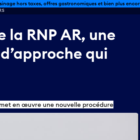
sinage hors taxes, offres gastronomiques et bien plus encor
RS
e
la
RNP
AR,
une
d’approche
qui
met en œuvre une nouvelle procédure