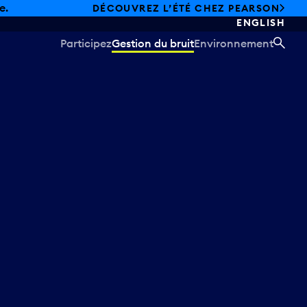
e.
DÉCOUVREZ L’ÉTÉ CHEZ PEARSON
ENGLISH
Participez
Gestion du bruit
Environnement
REC