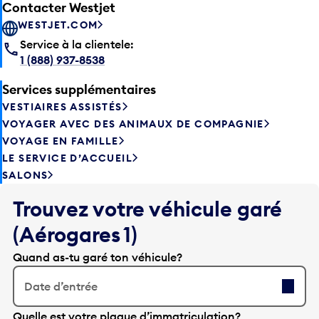
WESTJET.COM
Service à la clientele:
1 (888) 937-8538
Services supplémentaires
VESTIAIRES ASSISTÉS
VOYAGER AVEC DES ANIMAUX DE COMPAGNIE
VOYAGE EN FAMILLE
LE SERVICE D’ACCUEIL
SALONS
Trouvez votre véhicule garé
(Aérogares 1)
Quand as-tu garé ton véhicule?
Date d’entrée
A
Quelle est votre plaque d’immatriculation?
p