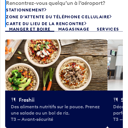
STATIONNEMENT
ZONE D’ATTENTE DU TÉLÉPHONE CELLULAIRE
CARTE DU LIEU DE LA RENCONTRE
MANGER ET BOIRE
MAGASINAGE
SERVICES
Freshii
St
Des aliments nutritifs sur le pouce. Prenez
Découv
une salade ou un bol de riz.
parfai
T3 — Avant-sécurité
T3 — A