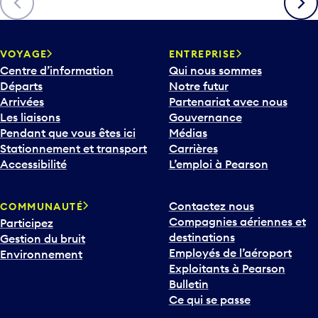
h
e
v
VOYAGE
ENTREPRISE
e
Centre d’information
Qui nous sommes
r
Départs
Notre futur
s
Arrivées
Partenariat avec nous
l
Les liaisons
Gouvernance
e
Pendant que vous êtes ici
Médias
b
Stationnement et transport
Carrières
a
Accessibilité
L’emploi à Pearson
s
p
Contactez nous
COMMUNAUTÉ
o
Compagnies aériennes et
Participez
u
destinations
Gestion du bruit
r
Employés de l’aéroport
Environnement
i
Exploitants à Pearson
n
Bulletin
t
Ce qui se passe
e
r
v