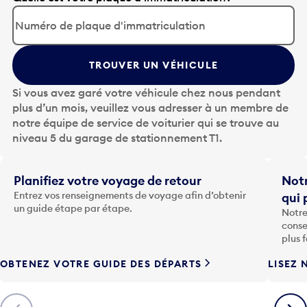
p
u
y
TROUVER UN VÉHICULE
e
z
Si vous avez garé votre véhicule chez nous pendant
s
plus d’un mois, veuillez vous adresser à un membre de
u
notre équipe de service de voiturier qui se trouve au
r
niveau 5 du garage de stationnement T1.
l
a
t
Planifiez votre voyage de retour
Notr
o
Entrez vos renseignements de voyage afin d’obtenir
qui 
u
un guide étape par étape.
Notre
c
conse
h
plus 
e
OBTENEZ VOTRE GUIDE DES DÉPARTS
LISEZ 
F
l
è
Précédent
Suiva
c