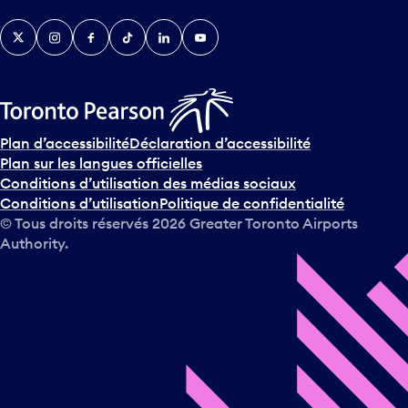
Twitter
Instagram
Facebook
TikTok
LinkedIn
YouTube
e
n
i
r
s
u
Plan d’accessibilité
Déclaration d’accessibilité
r
Plan sur les langues officielles
l
Conditions d’utilisation des médias sociaux
e
Conditions d’utilisation
Politique de confidentialité
c
© Tous droits réservés
2026
Greater Toronto Airports
a
Authority.
l
e
n
d
r
i
e
r
e