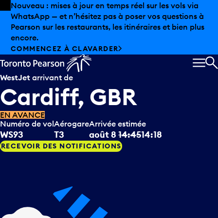
Skip to offers
Passer au contenu principal
Les aubaines estivales sont arrivées chez Pearson.
Magasinage hors taxes, offres gastronomiques et bien
plus encore.
DÉCOUVREZ L’ÉTÉ CHEZ PEARSON
MEN
R
WestJet
arrivant de
Cardiff, GBR
EN AVANCE
Numéro de vol
Aérogare
Arrivée estimée
WS93
T3
août 8
14:45
14:18
RECEVOIR DES NOTIFICATIONS