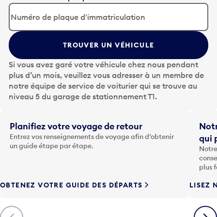
p
p
u
y
TROUVER UN VÉHICULE
e
z
Si vous avez garé votre véhicule chez nous pendant
s
plus d’un mois, veuillez vous adresser à un membre de
u
notre équipe de service de voiturier qui se trouve au
r
niveau 5 du garage de stationnement T1.
l
a
t
Planifiez votre voyage de retour
Notr
o
Entrez vos renseignements de voyage afin d’obtenir
qui 
u
un guide étape par étape.
Notre
c
conse
h
plus 
e
OBTENEZ VOTRE GUIDE DES DÉPARTS
LISEZ 
F
l
è
Précédent
Suiva