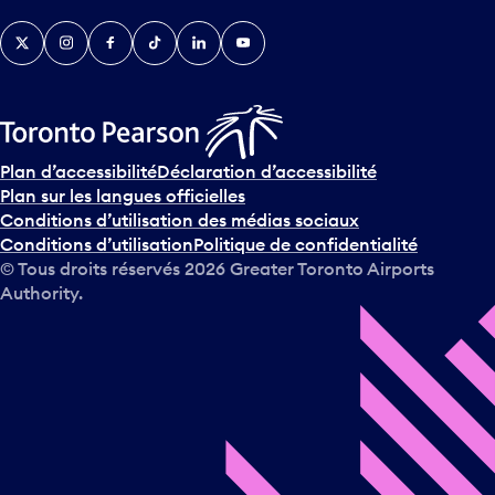
v
Twitter
Instagram
Facebook
TikTok
LinkedIn
YouTube
e
n
i
r
s
u
Plan d’accessibilité
Déclaration d’accessibilité
r
Plan sur les langues officielles
l
Conditions d’utilisation des médias sociaux
e
Conditions d’utilisation
Politique de confidentialité
c
© Tous droits réservés
2026
Greater Toronto Airports
a
Authority.
l
e
n
d
r
i
e
r