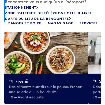
Rencontrez-vous quelqu’un à l’aéroport?
STATIONNEMENT
ZONE D’ATTENTE DU TÉLÉPHONE CELLULAIRE
CARTE DU LIEU DE LA RENCONTRE
MANGER ET BOIRE
MAGASINAGE
SERVICES
Freshii
St
Des aliments nutritifs sur le pouce. Prenez
Découv
une salade ou un bol de riz.
parfai
T3 — Avant-sécurité
T3 — A