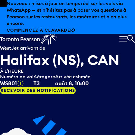
Skip to offers
Passer au contenu principal
Nouveau : mises à jour en temps réel sur les vols via
WhatsApp — et n’hésitez pas à poser vos questions à
Pearson sur les restaurants, les itinéraires et bien plus
encore.
COMMENCEZ À CLAVARDER
MEN
R
WestJet
arrivant de
Halifax (NS), CAN
À L’HEURE
Numéro de vol
Aérogare
Arrivée estimée
Infobulle
WS801
T3
août 8, 10:00
RECEVOIR DES NOTIFICATIONS