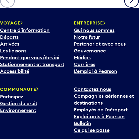
c
h
e
v
VOYAGE
ENTREPRISE
e
Centre d’information
Qui nous sommes
r
Départs
Notre futur
s
Arrivées
Partenariat avec nous
l
Les liaisons
Gouvernance
e
Pendant que vous êtes ici
Médias
b
Stationnement et transport
Carrières
a
Accessibilité
L’emploi à Pearson
s
p
Contactez nous
COMMUNAUTÉ
o
Compagnies aériennes et
Participez
u
destinations
Gestion du bruit
r
Employés de l’aéroport
Environnement
i
Exploitants à Pearson
n
Bulletin
t
Ce qui se passe
e
r