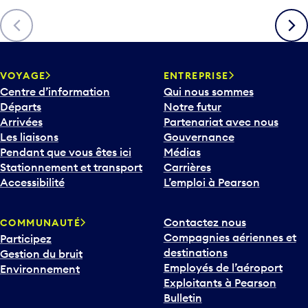
è
Précédent
Suiva
c
h
e
v
VOYAGE
ENTREPRISE
e
Centre d’information
Qui nous sommes
r
Départs
Notre futur
s
Arrivées
Partenariat avec nous
l
Les liaisons
Gouvernance
e
Pendant que vous êtes ici
Médias
b
Stationnement et transport
Carrières
a
Accessibilité
L’emploi à Pearson
s
p
Contactez nous
COMMUNAUTÉ
o
Compagnies aériennes et
Participez
u
destinations
Gestion du bruit
r
Employés de l’aéroport
Environnement
i
Exploitants à Pearson
n
Bulletin
t