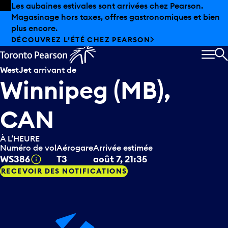
Skip to offers
Passer au contenu principal
Les aubaines estivales sont arrivées chez Pearson.
Magasinage hors taxes, offres gastronomiques et bien
plus encore.
DÉCOUVREZ L’ÉTÉ CHEZ PEARSON
MEN
R
WestJet
arrivant de
Winnipeg (MB),
CAN
À L’HEURE
Numéro de vol
Aérogare
Arrivée estimée
Infobulle
WS386
T3
août 7, 21:35
RECEVOIR DES NOTIFICATIONS