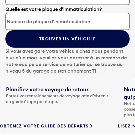
A
Quelle est votre plaque d’immatriculation?
p
p
u
y
TROUVER UN VÉHICULE
e
z
Si vous avez garé votre véhicule chez nous pendant
s
plus d’un mois, veuillez vous adresser à un membre de
u
notre équipe de service de voiturier qui se trouve au
r
niveau 5 du garage de stationnement T1.
l
a
t
Planifiez votre voyage de retour
Notr
o
Entrez vos renseignements de voyage afin d’obtenir
qui 
u
un guide étape par étape.
Notre
c
conse
h
plus 
e
OBTENEZ VOTRE GUIDE DES DÉPARTS
LISEZ 
F
l