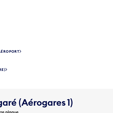
’AÉROPORT
RE)
garé (Aérogares 1)
tre plaque