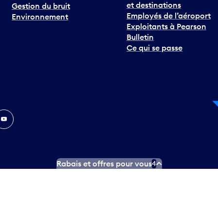
et destinations
Gestion du bruit
Employés de l’aéroport
Environnement
Exploitants à Pearson
Bulletin
Ce qui se passe
In
ouTube
Rabais et offres pour vous
4
ngues officielles
Conditions d’utilisation des médias sociaux
C
ity.