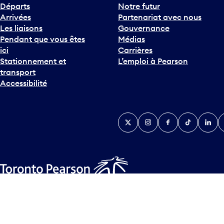
h
Départs
Notre futur
e
Arrivées
Partenariat avec nous
F
Les liaisons
Gouvernance
l
Pendant que vous êtes
Médias
è
ici
Carrières
c
Stationnement et
L’emploi à Pearson
h
transport
e
Accessibilité
v
e
r
Twitter
Instagram
Facebook
TikTok
Linked
Y
s
l
e
b
a
s
Plan d’accessibilité
Déclaration d’accessibilité
Plan sur les la
p
© Tous droits réservés
2026
Greater Toronto Airports Author
o
u