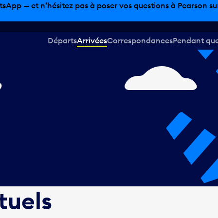
sinage hors taxes, offres gastronomiques et bien plus encor
Départs
Arrivées
Correspondances
Pendant que 
,
tuels