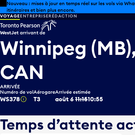
Skip to offers
Passer au contenu principal
Les aubaines estivales sont arrivées chez Pearson. Maga
VOYAGE
ENTREPRISE
RÉDACTION
WestJet
arrivant de
Winnipeg (MB)
CAN
ARRIVÉE
Numéro de vol
Aérogare
Arrivée estimée
WS378
T3
août 6
11:15
10:55
Infobulle
Temps d’attente ac