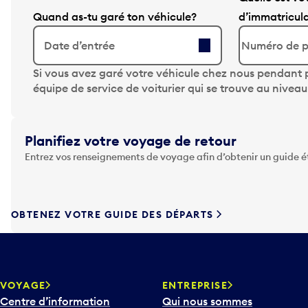
Quand as-tu garé ton véhicule?
d’immatricul
Date d’entrée
A
Si vous avez garé votre véhicule chez nous pendant p
p
équipe de service de voiturier qui se trouve au nivea
p
u
y
Planifiez votre voyage de retour
e
Entrez vos renseignements de voyage afin d’obtenir un guide 
z
s
u
r
OBTENEZ VOTRE GUIDE DES DÉPARTS
l
a
t
o
u
VOYAGE
ENTREPRISE
c
Centre d’information
Qui nous sommes