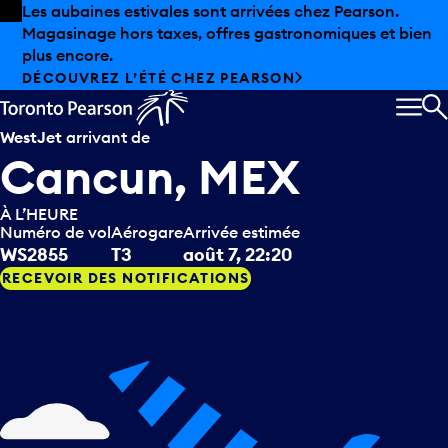
Skip to offers
Passer au contenu principal
Les aubaines estivales sont arrivées chez Pearson.
Magasinage hors taxes, offres gastronomiques et bien
plus encore.
DÉCOUVREZ L’ÉTÉ CHEZ PEARSON
MEN
R
WestJet
arrivant de
Cancun, MEX
À L’HEURE
Numéro de vol
Aérogare
Arrivée estimée
WS2855
T3
août 7, 22:20
RECEVOIR DES NOTIFICATIONS