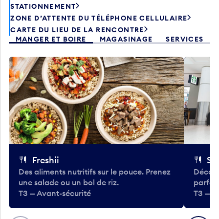
STATIONNEMENT
ZONE D’ATTENTE DU TÉLÉPHONE CELLULAIRE
CARTE DU LIEU DE LA RENCONTRE
MANGER ET BOIRE
MAGASINAGE
SERVICES
Freshii
St
Des aliments nutritifs sur le pouce. Prenez
Découv
une salade ou un bol de riz.
parfai
T3 — Avant-sécurité
T3 — A