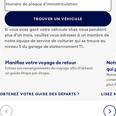
p
u
y
TROUVER UN VÉHICULE
e
z
Si vous avez garé votre véhicule chez nous pendant
s
plus d’un mois, veuillez vous adresser à un membre de
u
notre équipe de service de voiturier qui se trouve au
r
niveau 5 du garage de stationnement T1.
l
a
t
Planifiez votre voyage de retour
Notr
o
Entrez vos renseignements de voyage afin d’obtenir
qui 
u
un guide étape par étape.
Notre
c
conse
h
plus 
e
OBTENEZ VOTRE GUIDE DES DÉPARTS
LISEZ 
F
l
è
Précédent
Suiva
c