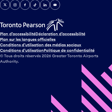
Twitter
Instagram
Facebook
TikTok
LinkedIn
YouTube
e
n
i
r
s
u
Plan d’accessibilité
Déclaration d’accessibilité
r
Plan sur les langues officielles
l
Conditions d’utilisation des médias sociaux
e
Conditions d’utilisation
Politique de confidentialité
c
© Tous droits réservés
2026
Greater Toronto Airports
a
Authority.
l
e
n
d
r
i
e
r
e