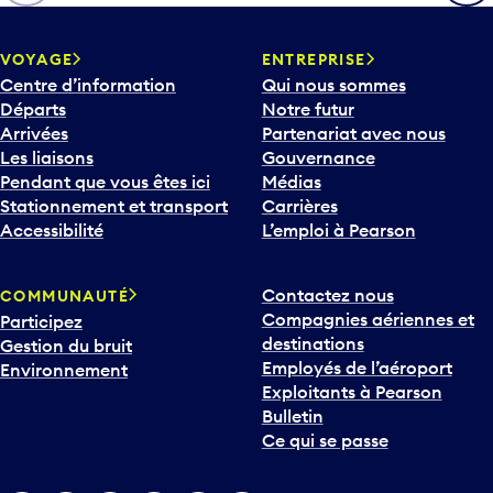
h
e
v
VOYAGE
ENTREPRISE
e
Centre d’information
Qui nous sommes
r
Départs
Notre futur
s
Arrivées
Partenariat avec nous
l
Les liaisons
Gouvernance
e
Pendant que vous êtes ici
Médias
b
Stationnement et transport
Carrières
a
Accessibilité
L’emploi à Pearson
s
p
Contactez nous
COMMUNAUTÉ
o
Compagnies aériennes et
Participez
u
destinations
Gestion du bruit
r
Employés de l’aéroport
Environnement
i
Exploitants à Pearson
n
Bulletin
t
Ce qui se passe
e
r
v