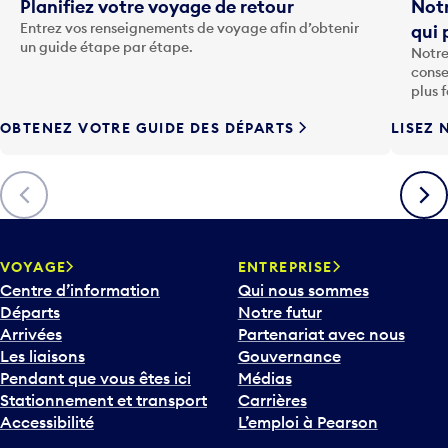
t
Planifiez votre voyage de retour
Notr
o
Entrez vos renseignements de voyage afin d’obtenir
qui 
u
un guide étape par étape.
Notre
c
conse
h
plus 
e
OBTENEZ VOTRE GUIDE DES DÉPARTS
LISEZ 
F
l
è
Précédent
Suiva
c
h
e
v
VOYAGE
ENTREPRISE
e
Centre d’information
Qui nous sommes
r
Départs
Notre futur
s
Arrivées
Partenariat avec nous
l
Les liaisons
Gouvernance
e
Pendant que vous êtes ici
Médias
b
Stationnement et transport
Carrières
a
Accessibilité
L’emploi à Pearson
s