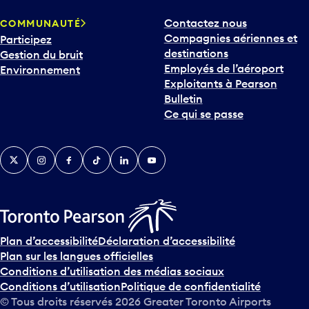
p
Contactez nous
COMMUNAUTÉ
o
Compagnies aériennes et
Participez
u
destinations
Gestion du bruit
r
Employés de l’aéroport
Environnement
i
Exploitants à Pearson
n
Bulletin
t
Ce qui se passe
e
r
v
Twitter
Instagram
Facebook
TikTok
LinkedIn
YouTube
e
n
i
r
s
u
Plan d’accessibilité
Déclaration d’accessibilité
r
Plan sur les langues officielles
l
Conditions d’utilisation des médias sociaux
e
Conditions d’utilisation
Politique de confidentialité
c
© Tous droits réservés
2026
Greater Toronto Airports