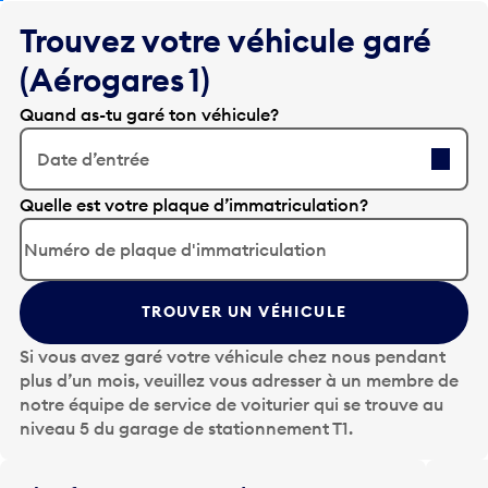
Trouvez votre véhicule garé
(Aérogares 1)
Quand as-tu garé ton véhicule?
Date d’entrée
A
Quelle est votre plaque d’immatriculation?
p
p
u
y
TROUVER UN VÉHICULE
e
z
Si vous avez garé votre véhicule chez nous pendant
s
plus d’un mois, veuillez vous adresser à un membre de
u
notre équipe de service de voiturier qui se trouve au
r
niveau 5 du garage de stationnement T1.
l
a