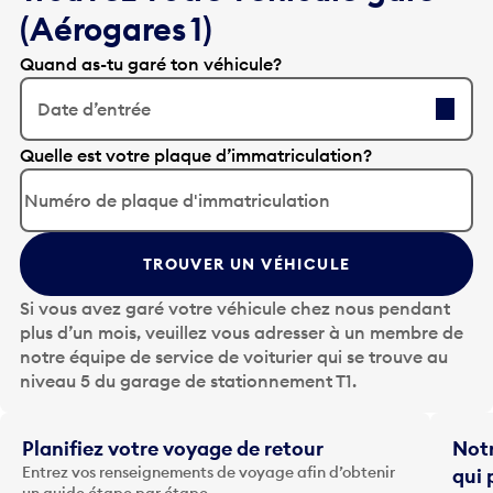
(Aérogares 1)
Quand as-tu garé ton véhicule?
Date d’entrée
A
Quelle est votre plaque d’immatriculation?
p
p
u
y
TROUVER UN VÉHICULE
e
z
Si vous avez garé votre véhicule chez nous pendant
s
plus d’un mois, veuillez vous adresser à un membre de
u
notre équipe de service de voiturier qui se trouve au
r
niveau 5 du garage de stationnement T1.
l
a
t
Planifiez votre voyage de retour
Notr
o
Entrez vos renseignements de voyage afin d’obtenir
qui 
u