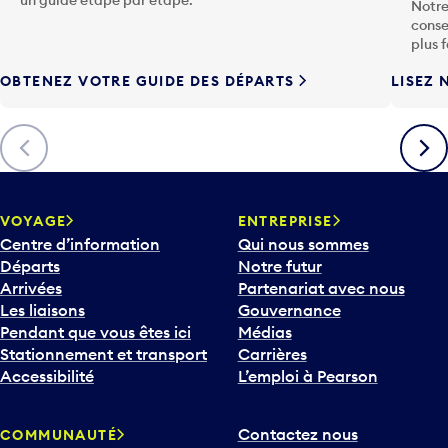
un guide étape par étape.
Notre
c
conse
h
plus 
e
OBTENEZ VOTRE GUIDE DES DÉPARTS
LISEZ 
F
l
è
Précédent
Suiva
c
h
e
v
VOYAGE
ENTREPRISE
e
Centre d’information
Qui nous sommes
r
Départs
Notre futur
s
Arrivées
Partenariat avec nous
l
Les liaisons
Gouvernance
e
Pendant que vous êtes ici
Médias
b
Stationnement et transport
Carrières
a
Accessibilité
L’emploi à Pearson
s
p
Contactez nous
COMMUNAUTÉ
o