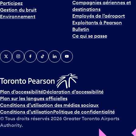
Compagnies aériennes et
Participez
u
destinations
Gestion du bruit
r
Employés de l’aéroport
Environnement
i
Exploitants à Pearson
n
Bulletin
t
Ce qui se passe
e
r
v
Twitter
Instagram
Facebook
TikTok
LinkedIn
YouTube
e
n
i
r
s
u
Plan d’accessibilité
Déclaration d’accessibilité
r
Plan sur les langues officielles
l
Conditions d’utilisation des médias sociaux
e
Conditions d’utilisation
Politique de confidentialité
c
© Tous droits réservés
2026
Greater Toronto Airports
a
Authority.
l