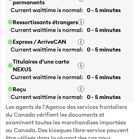
permanents
Current waittime is
normal
0 - 5 minutes
Ressortissants étrangers
Infobulle
Current waittime is
normal
0 - 5 minutes
Express / ArriveCAN
Infobulle
Current waittime is
normal
0 - 5 minutes
Titulaires d’une carte
Infobulle
NEXUS
Current waittime is
normal
0 - 5 minutes
Reçu
Infobulle
Current waittime is
normal
0 - 5 minutes
Les agents de l’Agence des services frontaliers
du Canada vérifient les documents et
examinent toutes les marchandises importées
au Canada. Des kiosques libre-service peuvent
être utilisés dans la plupart des cas pour