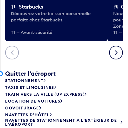
Starbucks
Co
Découvrez votre boisson personnelle
Nous a
parfaite chez Starbucks.
pour b
Zone.
T1 — Avant-sécurité
T1 — A
Précédent
Suivant
Quitter l’aéroport
STATIONNEMENT
TAXIS ET LIMOUSINES
TRAIN VERS LA VILLE (UP EXPRESS)
LOCATION DE VOITURES
COVOITURAGE
NAVETTES D’HÔTEL
NAVETTES DE STATIONNEMENT À L’EXTÉRIEUR DE
L’AÉROPORT