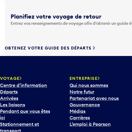
u
y
Planifiez votre voyage de retour
e
Entrez vos renseignements de voyage afin d’obtenir un guide 
z
s
u
r
OBTENEZ VOTRE GUIDE DES DÉPARTS
l
a
t
o
u
VOYAGE
ENTREPRISE
c
Centre d’information
Qui nous sommes
h
Départs
Notre futur
e
Arrivées
Partenariat avec nous
F
Les liaisons
Gouvernance
l
Pendant que vous êtes
Médias
è
ici
Carrières
c
Stationnement et
L’emploi à Pearson
h
transport