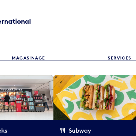
ernational
MAGASINAGE
SERVICES
cks
Subway