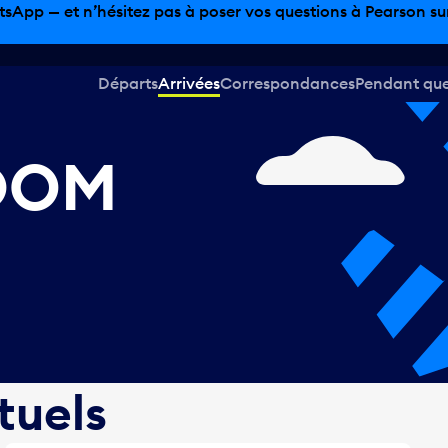
sinage hors taxes, offres gastronomiques et bien plus encor
Départs
Arrivées
Correspondances
Pendant que 
 DOM
tuels