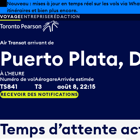
Skip to offers
Passer au contenu principal
Les aubaines estivales sont arrivées chez Pearson. Maga
VOYAGE
ENTREPRISE
RÉDACTION
Air Transat
arrivant de
Puerto Plata,
À L’HEURE
Numéro de vol
Aérogare
Arrivée estimée
TS841
T3
août 8, 22:15
RECEVOIR DES NOTIFICATIONS
Temps d’attente ac