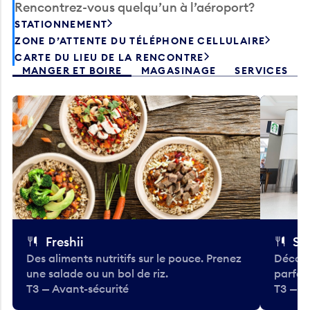
Rencontrez-vous quelqu’un à l’aéroport?
STATIONNEMENT
ZONE D’ATTENTE DU TÉLÉPHONE CELLULAIRE
CARTE DU LIEU DE LA RENCONTRE
MANGER ET BOIRE
MAGASINAGE
SERVICES
Freshii
St
Des aliments nutritifs sur le pouce. Prenez
Découv
une salade ou un bol de riz.
parfai
T3 — Avant-sécurité
T3 — A