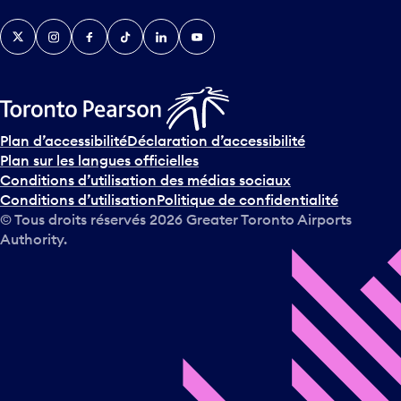
v
Twitter
Instagram
Facebook
TikTok
LinkedIn
YouTube
e
n
i
r
s
u
Plan d’accessibilité
Déclaration d’accessibilité
r
Plan sur les langues officielles
l
Conditions d’utilisation des médias sociaux
e
Conditions d’utilisation
Politique de confidentialité
c
© Tous droits réservés
2026
Greater Toronto Airports
a
Authority.
l
e
n
d
r
i
e
r