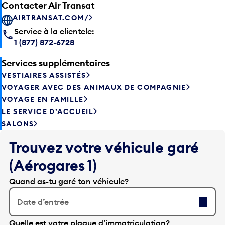
Contacter Air Transat
AIRTRANSAT.COM/
Service à la clientele:
1 (877) 872-6728
Services supplémentaires
VESTIAIRES ASSISTÉS
VOYAGER AVEC DES ANIMAUX DE COMPAGNIE
VOYAGE EN FAMILLE
LE SERVICE D’ACCUEIL
SALONS
Trouvez votre véhicule garé
(Aérogares 1)
Quand as-tu garé ton véhicule?
Date d’entrée
A
Quelle est votre plaque d’immatriculation?