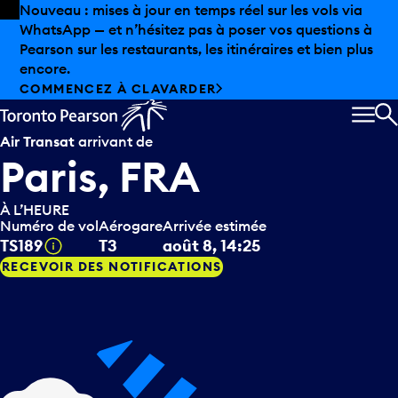
Skip to offers
Passer au contenu principal
Nouveau : mises à jour en temps réel sur les vols via
WhatsApp — et n’hésitez pas à poser vos questions à
Pearson sur les restaurants, les itinéraires et bien plus
encore.
COMMENCEZ À CLAVARDER
MEN
R
Air Transat
arrivant de
Paris, FRA
À L’HEURE
Numéro de vol
Aérogare
Arrivée estimée
Infobulle
TS189
T3
août 8, 14:25
RECEVOIR DES NOTIFICATIONS