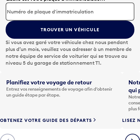
p
p
u
y
TROUVER UN VÉHICULE
e
z
Si vous avez garé votre véhicule chez nous pendant
s
plus d’un mois, veuillez vous adresser à un membre de
u
notre équipe de service de voiturier qui se trouve au
r
niveau 5 du garage de stationnement T1.
l
a
t
Planifiez votre voyage de retour
Notr
o
Entrez vos renseignements de voyage afin d’obtenir
qui 
u
un guide étape par étape.
Notre
c
conse
h
plus 
e
OBTENEZ VOTRE GUIDE DES DÉPARTS
LISEZ 
F
l
è
Précédent
Suiva