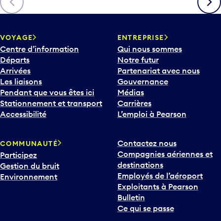
c
h
e
v
VOYAGE
ENTREPRISE
e
Centre d’information
Qui nous sommes
r
Départs
Notre futur
s
Arrivées
Partenariat avec nous
l
Les liaisons
Gouvernance
e
Pendant que vous êtes ici
Médias
b
Stationnement et transport
Carrières
a
Accessibilité
L’emploi à Pearson
s
p
Contactez nous
COMMUNAUTÉ
o
Compagnies aériennes et
Participez
u
destinations
Gestion du bruit
r
Employés de l’aéroport
Environnement
i
Exploitants à Pearson
n
Bulletin
t
Ce qui se passe
e
r