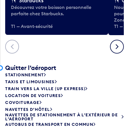
Starbucks
Co
Découvrez votre boisson personnelle
Nous a
parfaite chez Starbucks.
pour b
Zone.
T1 — Avant-sécurité
T1 — A
Précédent
Suivant
Quitter l’aéroport
STATIONNEMENT
TAXIS ET LIMOUSINES
TRAIN VERS LA VILLE (UP EXPRESS)
LOCATION DE VOITURES
COVOITURAGE
NAVETTES D’HÔTEL
NAVETTES DE STATIONNEMENT À L’EXTÉRIEUR DE
L’AÉROPORT
AUTOBUS DE TRANSPORT EN COMMUN