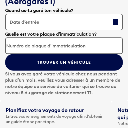
(Aérogares 1)
Quand as-tu garé ton véhicule?
Date d’entrée
A
Quelle est votre plaque d’immatriculation?
p
p
u
y
TROUVER UN VÉHICULE
e
z
Si vous avez garé votre véhicule chez nous pendant
s
plus d’un mois, veuillez vous adresser à un membre de
u
notre équipe de service de voiturier qui se trouve au
r
niveau 5 du garage de stationnement T1.
l
a
t
Planifiez votre voyage de retour
Notr
o
Entrez vos renseignements de voyage afin d’obtenir
qui 
u
un guide étape par étape.
Notre
c