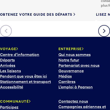
conse
h
plus 
e
OBTENEZ VOTRE GUIDE DES DÉPARTS
LISEZ 
F
l
è
Précédent
Suiva
c
h
e
v
VOYAGE
ENTREPRISE
e
Centre d’information
Qui nous sommes
r
Départs
Notre futur
s
Arrivées
Partenariat avec nous
l
Les liaisons
Gouvernance
e
Pendant que vous êtes ici
Médias
b
Stationnement et transport
Carrières
a
Accessibilité
L’emploi à Pearson
s
p
Contactez nous
COMMUNAUTÉ
o
Compagnies aériennes et
Participez
u