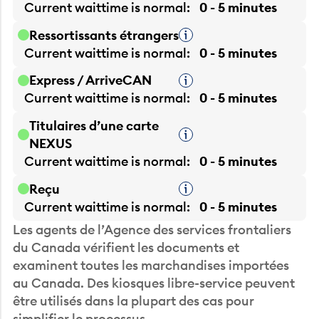
Current waittime is
normal
0 - 5 minutes
Ressortissants étrangers
Infobulle
Current waittime is
normal
0 - 5 minutes
Express / ArriveCAN
Infobulle
Current waittime is
normal
0 - 5 minutes
Titulaires d’une carte
Infobulle
NEXUS
Current waittime is
normal
0 - 5 minutes
Reçu
Infobulle
Current waittime is
normal
0 - 5 minutes
Les agents de l’Agence des services frontaliers
du Canada vérifient les documents et
examinent toutes les marchandises importées
au Canada. Des kiosques libre-service peuvent
être utilisés dans la plupart des cas pour
simplifier le processus.