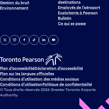
destinations
Gestion du bruit
r
Employés de l’aéroport
Environnement
i
Exploitants à Pearson
n
Bulletin
t
Ce qui se passe
e
r
v
Twitter
Instagram
Facebook
TikTok
LinkedIn
YouTube
e
n
i
r
s
u
Plan d’accessibilité
Déclaration d’accessibilité
r
Plan sur les langues officielles
l
Conditions d’utilisation des médias sociaux
e
Conditions d’utilisation
Politique de confidentialité
c
© Tous droits réservés
2026
Greater Toronto Airports
a
Authority.
l
e