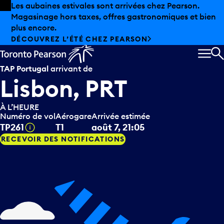
Skip to offers
Passer au contenu principal
Les aubaines estivales sont arrivées chez Pearson.
Magasinage hors taxes, offres gastronomiques et bien
plus encore.
DÉCOUVREZ L’ÉTÉ CHEZ PEARSON
MEN
R
TAP Portugal
arrivant de
Lisbon, PRT
À L’HEURE
Numéro de vol
Aérogare
Arrivée estimée
Infobulle
TP261
T1
août 7, 21:05
RECEVOIR DES NOTIFICATIONS