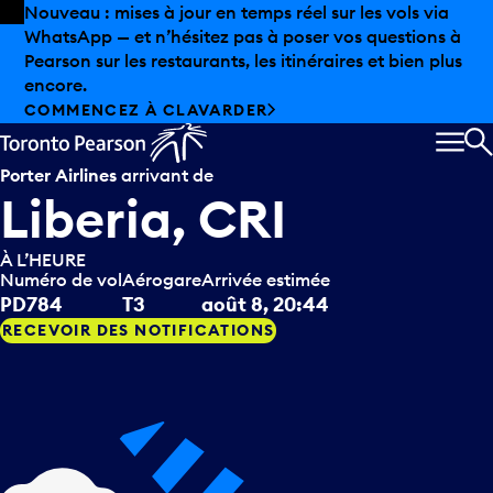
Skip to offers
Passer au contenu principal
Nouveau : mises à jour en temps réel sur les vols via
WhatsApp — et n’hésitez pas à poser vos questions à
Pearson sur les restaurants, les itinéraires et bien plus
encore.
COMMENCEZ À CLAVARDER
MEN
R
Porter Airlines
arrivant de
Liberia, CRI
À L’HEURE
Numéro de vol
Aérogare
Arrivée estimée
PD784
T3
août 8, 20:44
RECEVOIR DES NOTIFICATIONS