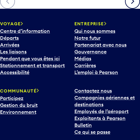
c
h
e
v
VOYAGE
ENTREPRISE
e
Centre d’information
Qui nous sommes
r
Départs
Notre futur
s
Arrivées
Partenariat avec nous
l
Les liaisons
Gouvernance
e
Pendant que vous êtes ici
Médias
b
Stationnement et transport
Carrières
a
Accessibilité
L’emploi à Pearson
s
p
Contactez nous
COMMUNAUTÉ
o
Compagnies aériennes et
Participez
u
destinations
Gestion du bruit
r
Employés de l’aéroport
Environnement
i
Exploitants à Pearson
n
Bulletin
t
Ce qui se passe
e
r