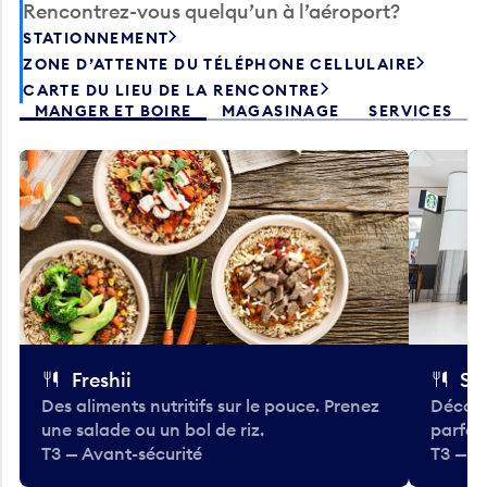
Rencontrez-vous quelqu’un à l’aéroport?
STATIONNEMENT
ZONE D’ATTENTE DU TÉLÉPHONE CELLULAIRE
CARTE DU LIEU DE LA RENCONTRE
MANGER ET BOIRE
MAGASINAGE
SERVICES
Freshii
St
Des aliments nutritifs sur le pouce. Prenez
Découv
une salade ou un bol de riz.
parfai
T3 — Avant-sécurité
T3 — A