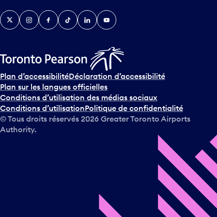
v
Twitter
Instagram
Facebook
TikTok
LinkedIn
YouTube
e
n
i
r
s
u
Plan d’accessibilité
Déclaration d’accessibilité
r
Plan sur les langues officielles
l
Conditions d’utilisation des médias sociaux
e
Conditions d’utilisation
Politique de confidentialité
c
© Tous droits réservés
2026
Greater Toronto Airports
a
Authority.
l
e
n
d
r
i
e
r