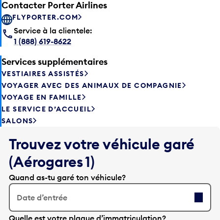
Contacter Porter Airlines
FLYPORTER.COM
Service à la clientele:
1 (888) 619-8622
Services supplémentaires
VESTIAIRES ASSISTÉS
VOYAGER AVEC DES ANIMAUX DE COMPAGNIE
VOYAGE EN FAMILLE
LE SERVICE D’ACCUEIL
SALONS
Trouvez votre véhicule garé
(Aérogares 1)
Quand as-tu garé ton véhicule?
Date d’entrée
A
Quelle est votre plaque d’immatriculation?