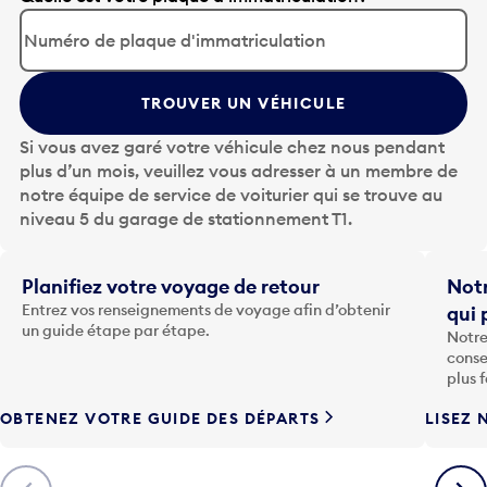
p
p
u
y
TROUVER UN VÉHICULE
e
z
Si vous avez garé votre véhicule chez nous pendant
s
plus d’un mois, veuillez vous adresser à un membre de
u
notre équipe de service de voiturier qui se trouve au
r
niveau 5 du garage de stationnement T1.
l
a
t
Planifiez votre voyage de retour
Notr
o
Entrez vos renseignements de voyage afin d’obtenir
qui 
u
un guide étape par étape.
Notre
c
conse
h
plus 
e
OBTENEZ VOTRE GUIDE DES DÉPARTS
LISEZ 
F
l
è
Précédent
Suiva