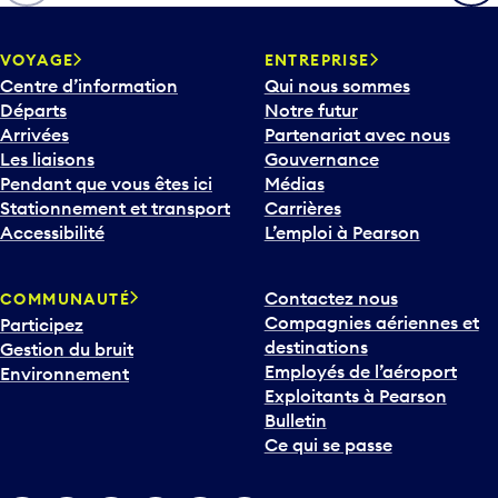
h
e
v
VOYAGE
ENTREPRISE
e
Centre d’information
Qui nous sommes
r
Départs
Notre futur
s
Arrivées
Partenariat avec nous
l
Les liaisons
Gouvernance
e
Pendant que vous êtes ici
Médias
b
Stationnement et transport
Carrières
a
Accessibilité
L’emploi à Pearson
s
p
Contactez nous
COMMUNAUTÉ
o
Compagnies aériennes et
Participez
u
destinations
Gestion du bruit
r
Employés de l’aéroport
Environnement
i
Exploitants à Pearson
n
Bulletin
t
Ce qui se passe
e
r
v