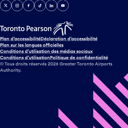
Twitter
Instagram
Facebook
TikTok
LinkedIn
YouTube
e
n
i
r
s
u
Plan d’accessibilité
Déclaration d’accessibilité
r
Plan sur les langues officielles
l
Conditions d’utilisation des médias sociaux
e
Conditions d’utilisation
Politique de confidentialité
c
© Tous droits réservés
2026
Greater Toronto Airports
a
Authority.
l
e
n
d
r
i
e
r
e