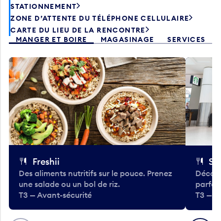
STATIONNEMENT
ZONE D’ATTENTE DU TÉLÉPHONE CELLULAIRE
CARTE DU LIEU DE LA RENCONTRE
MANGER ET BOIRE
MAGASINAGE
SERVICES
Freshii
St
Des aliments nutritifs sur le pouce. Prenez
Découv
une salade ou un bol de riz.
parfai
T3 — Avant-sécurité
T3 — A