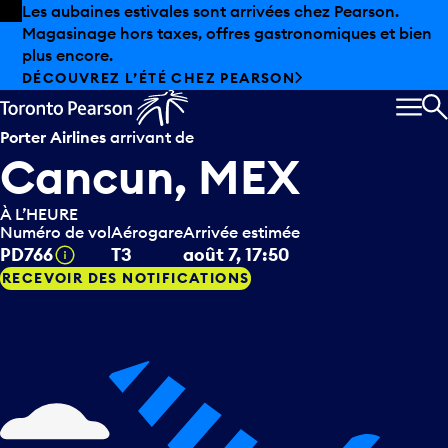
Skip to offers
Passer au contenu principal
Les aubaines estivales sont arrivées chez Pearson.
Magasinage hors taxes, offres gastronomiques et bien
plus encore.
DÉCOUVREZ L’ÉTÉ CHEZ PEARSON
MEN
R
Porter Airlines
arrivant de
Cancun, MEX
À L’HEURE
Numéro de vol
Aérogare
Arrivée estimée
Infobulle
PD766
T3
août 7, 17:50
RECEVOIR DES NOTIFICATIONS