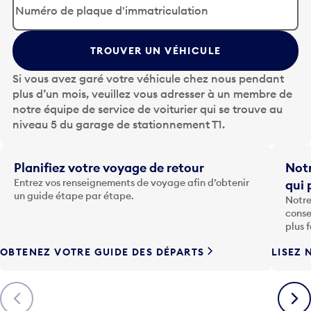
p
u
y
TROUVER UN VÉHICULE
e
z
Si vous avez garé votre véhicule chez nous pendant
s
plus d’un mois, veuillez vous adresser à un membre de
u
notre équipe de service de voiturier qui se trouve au
r
niveau 5 du garage de stationnement T1.
l
a
t
Planifiez votre voyage de retour
Notr
o
Entrez vos renseignements de voyage afin d’obtenir
qui 
u
un guide étape par étape.
Notre
c
conse
h
plus 
e
OBTENEZ VOTRE GUIDE DES DÉPARTS
LISEZ 
F
l
è
Précédent
Suiva
c