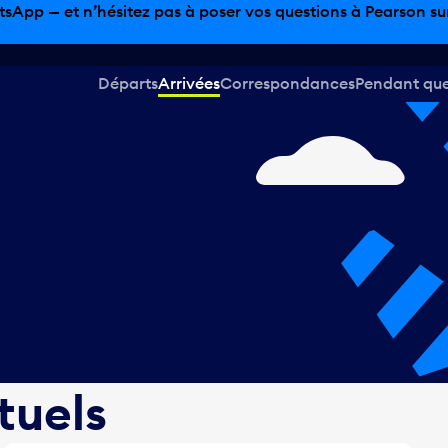
sinage hors taxes, offres gastronomiques et bien plus encor
Départs
Arrivées
Correspondances
Pendant que 
tuels