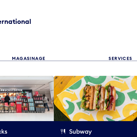
ernational
MAGASINAGE
SERVICES
cks
Subway