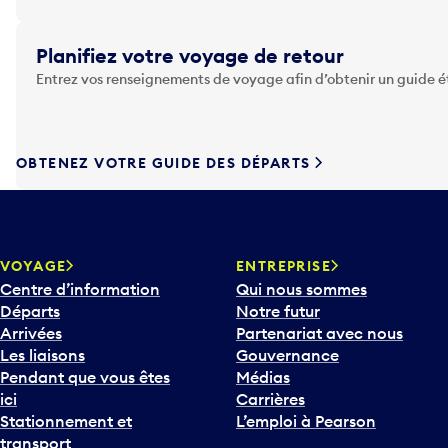
u
y
Planifiez votre voyage de retour
e
Entrez vos renseignements de voyage afin d’obtenir un guide 
z
s
u
r
OBTENEZ VOTRE GUIDE DES DÉPARTS
l
a
t
o
u
VOYAGE
ENTREPRISE
c
Centre d’information
Qui nous sommes
h
Départs
Notre futur
e
Arrivées
Partenariat avec nous
F
Les liaisons
Gouvernance
l
Pendant que vous êtes
Médias
è
ici
Carrières
c
Stationnement et
L’emploi à Pearson
h
transport