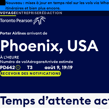
Skip to offers
Passer au contenu principal
Les aubaines estivales sont arrivées chez Pearson. Maga
VOYAGE
ENTREPRISE
RÉDACTION
Porter Airlines
arrivant de
Phoenix, USA
À L’HEURE
Numéro de vol
Aérogare
Arrivée estimée
PD642
T3
août 9, 19:19
Infobulle
RECEVOIR DES NOTIFICATIONS
Temps d’attente ac