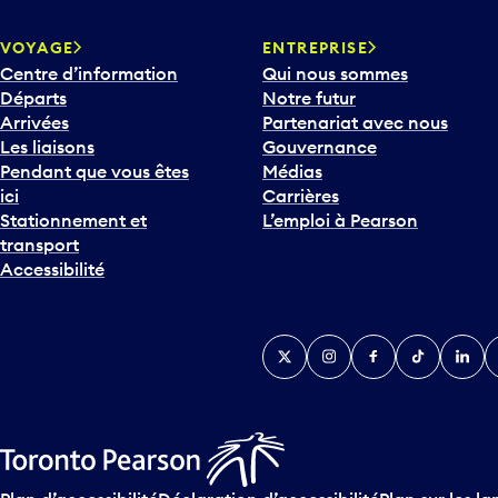
o
u
VOYAGE
ENTREPRISE
c
Centre d’information
Qui nous sommes
h
Départs
Notre futur
e
Arrivées
Partenariat avec nous
F
Les liaisons
Gouvernance
l
Pendant que vous êtes
Médias
è
ici
Carrières
c
Stationnement et
L’emploi à Pearson
h
transport
e
Accessibilité
v
e
r
Twitter
Instagram
Facebook
TikTok
Linked
Y
s
l
e
b
a
s