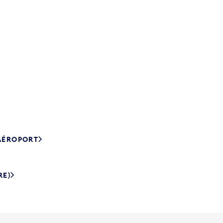
’AÉROPORT
RE)