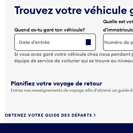
Trouvez votre véhicule 
Quelle est vo
Quand as-tu garé ton véhicule?
d’immatricul
Date d’entrée
A
Si vous avez garé votre véhicule chez nous pendant p
p
équipe de service de voiturier qui se trouve au nivea
p
u
y
Planifiez votre voyage de retour
e
Entrez vos renseignements de voyage afin d’obtenir un guide 
z
s
u
r
OBTENEZ VOTRE GUIDE DES DÉPARTS
l
a
t