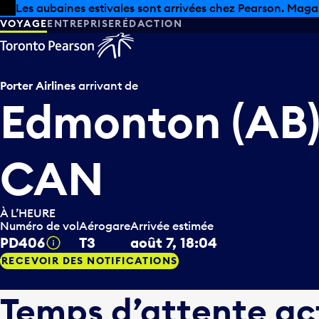
Skip to offers
Passer au contenu principal
Les aubaines estivales sont arrivées chez Pearson. Maga
VOYAGE
ENTREPRISE
RÉDACTION
Porter Airlines
arrivant de
Edmonton (AB)
CAN
À L’HEURE
Numéro de vol
Aérogare
Arrivée estimée
PD406
T3
août 7, 18:04
Infobulle
RECEVOIR DES NOTIFICATIONS
Temps d’attente ac