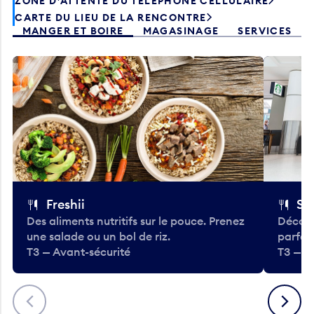
ZONE D’ATTENTE DU TÉLÉPHONE CELLULAIRE
CARTE DU LIEU DE LA RENCONTRE
MANGER ET BOIRE
MAGASINAGE
SERVICES
Freshii
St
Des aliments nutritifs sur le pouce. Prenez
Découv
une salade ou un bol de riz.
parfai
T3 — Avant-sécurité
T3 — A
Précédent
Suivant