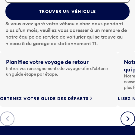
u
y
TROUVER UN VÉHICULE
e
z
Si vous avez garé votre véhicule chez nous pendant
s
plus d’un mois, veuillez vous adresser à un membre de
u
notre équipe de service de voiturier qui se trouve au
r
niveau 5 du garage de stationnement T1.
l
a
t
Planifiez votre voyage de retour
Notr
o
Entrez vos renseignements de voyage afin d’obtenir
qui 
u
un guide étape par étape.
Notre
c
conse
h
plus 
e
OBTENEZ VOTRE GUIDE DES DÉPARTS
LISEZ 
F
l
è
Précédent
Suiva
c
h
e