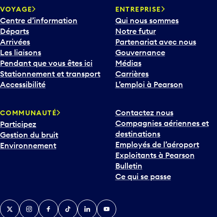
v
VOYAGE
ENTREPRISE
e
Centre d’information
Qui nous sommes
r
Départs
Notre futur
s
Arrivées
Partenariat avec nous
l
Les liaisons
Gouvernance
e
Pendant que vous êtes ici
Médias
b
Stationnement et transport
Carrières
a
Accessibilité
L’emploi à Pearson
s
p
Contactez nous
COMMUNAUTÉ
o
Compagnies aériennes et
Participez
u
destinations
Gestion du bruit
r
Employés de l’aéroport
Environnement
i
Exploitants à Pearson
n
Bulletin
t
Ce qui se passe
e
r
v
Twitter
Instagram
Facebook
TikTok
LinkedIn
YouTube
e