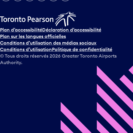
n
i
r
s
u
Plan d’accessibilité
Déclaration d’accessibilité
r
Plan sur les langues officielles
l
Conditions d’utilisation des médias sociaux
e
Conditions d’utilisation
Politique de confidentialité
c
© Tous droits réservés
2026
Greater Toronto Airports
a
Authority.
l
e
n
d
r
i
e
r
e
t