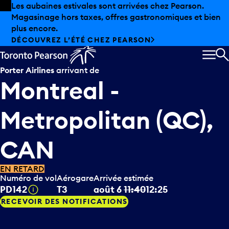
Skip to offers
Passer au contenu principal
Les aubaines estivales sont arrivées chez Pearson.
Magasinage hors taxes, offres gastronomiques et bien
plus encore.
DÉCOUVREZ L’ÉTÉ CHEZ PEARSON
MEN
R
Porter Airlines
arrivant de
Montreal -
Metropolitan (QC),
CAN
EN RETARD
Numéro de vol
Aérogare
Arrivée estimée
Infobulle
PD142
T3
août 6
11:40
12:25
RECEVOIR DES NOTIFICATIONS