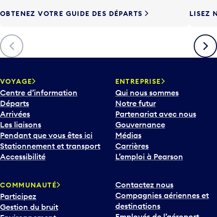
e
OBTENEZ VOTRE GUIDE DES DÉPARTS
LISEZ 
F
l
è
Précédent
Suiva
c
h
e
v
VOYAGE
ENTREPRISE
e
Centre d’information
Qui nous sommes
r
Départs
Notre futur
s
Arrivées
Partenariat avec nous
l
Les liaisons
Gouvernance
e
Pendant que vous êtes ici
Médias
b
Stationnement et transport
Carrières
a
Accessibilité
L’emploi à Pearson
s
p
Contactez nous
COMMUNAUTÉ
o
Compagnies aériennes et
Participez
u
destinations
Gestion du bruit
r
Employés de l’aéroport