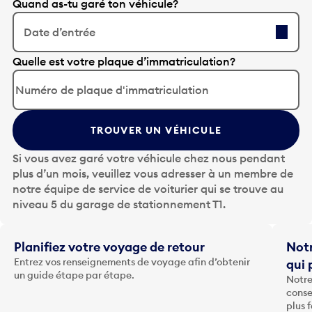
Quand as-tu garé ton véhicule?
Date d’entrée
A
Quelle est votre plaque d’immatriculation?
p
p
u
y
TROUVER UN VÉHICULE
e
z
Si vous avez garé votre véhicule chez nous pendant
s
plus d’un mois, veuillez vous adresser à un membre de
u
notre équipe de service de voiturier qui se trouve au
r
niveau 5 du garage de stationnement T1.
l
a
t
Planifiez votre voyage de retour
Notr
o
Entrez vos renseignements de voyage afin d’obtenir
qui 
u
un guide étape par étape.
Notre
c
conse
h
plus 