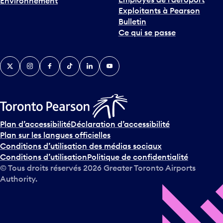
Environnement
i
Exploitants à Pearson
n
Bulletin
t
Ce qui se passe
e
r
v
Twitter
Instagram
Facebook
TikTok
LinkedIn
YouTube
e
n
i
r
s
u
Plan d’accessibilité
Déclaration d’accessibilité
r
Plan sur les langues officielles
l
Conditions d’utilisation des médias sociaux
e
Conditions d’utilisation
Politique de confidentialité
c
© Tous droits réservés
2026
Greater Toronto Airports
a
Authority.
l
e
n
d