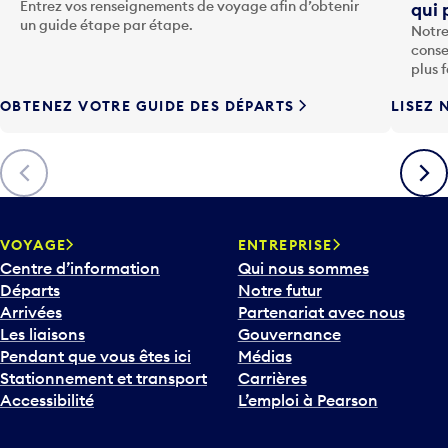
o
Entrez vos renseignements de voyage afin d’obtenir
qui 
u
un guide étape par étape.
Notre
c
conse
h
plus 
e
OBTENEZ VOTRE GUIDE DES DÉPARTS
LISEZ 
F
l
è
Précédent
Suiva
c
h
e
v
VOYAGE
ENTREPRISE
e
Centre d’information
Qui nous sommes
r
Départs
Notre futur
s
Arrivées
Partenariat avec nous
l
Les liaisons
Gouvernance
e
Pendant que vous êtes ici
Médias
b
Stationnement et transport
Carrières
a
Accessibilité
L’emploi à Pearson
s
p