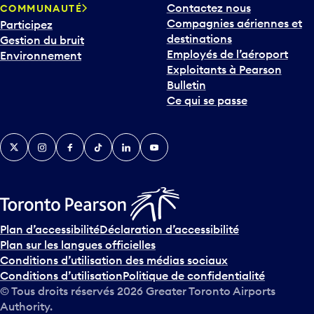
Contactez nous
COMMUNAUTÉ
o
Compagnies aériennes et
Participez
u
destinations
Gestion du bruit
r
Employés de l’aéroport
Environnement
i
Exploitants à Pearson
n
Bulletin
t
Ce qui se passe
e
r
v
Twitter
Instagram
Facebook
TikTok
LinkedIn
YouTube
e
n
i
r
s
u
Plan d’accessibilité
Déclaration d’accessibilité
r
Plan sur les langues officielles
l
Conditions d’utilisation des médias sociaux
e
Conditions d’utilisation
Politique de confidentialité
c
© Tous droits réservés
2026
Greater Toronto Airports
a
Authority.