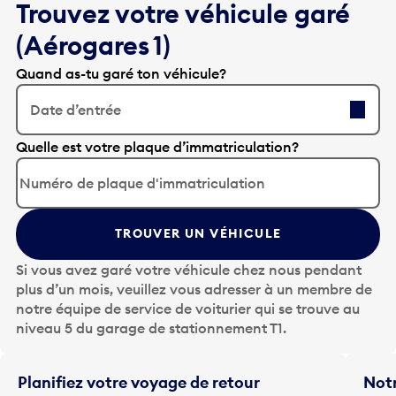
Trouvez votre véhicule garé
(Aérogares 1)
Quand as-tu garé ton véhicule?
Date d’entrée
A
Quelle est votre plaque d’immatriculation?
p
p
u
y
TROUVER UN VÉHICULE
e
z
Si vous avez garé votre véhicule chez nous pendant
s
plus d’un mois, veuillez vous adresser à un membre de
u
notre équipe de service de voiturier qui se trouve au
r
niveau 5 du garage de stationnement T1.
l
a
t
Planifiez votre voyage de retour
Notr