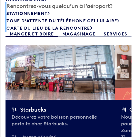
Rencontrez-vous quelqu’un à l’aéroport?
STATIONNEMENT
ZONE D’ATTENTE DU TÉLÉPHONE CELLULAIRE
CARTE DU LIEU DE LA RENCONTRE
MANGER ET BOIRE
MAGASINAGE
SERVICES
Starbucks
Co
Découvrez votre boisson personnelle
Nous a
parfaite chez Starbucks.
pour b
Zone.