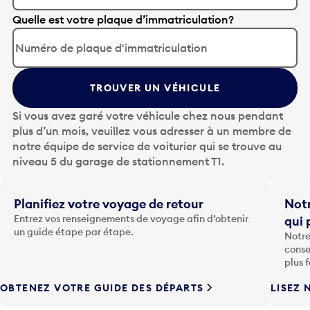
A
Quelle est votre plaque d’immatriculation?
p
p
u
y
TROUVER UN VÉHICULE
e
z
Si vous avez garé votre véhicule chez nous pendant
s
plus d’un mois, veuillez vous adresser à un membre de
u
notre équipe de service de voiturier qui se trouve au
r
niveau 5 du garage de stationnement T1.
l
a
t
Planifiez votre voyage de retour
Notr
o
Entrez vos renseignements de voyage afin d’obtenir
qui 
u
un guide étape par étape.
Notre
c
conse
h
plus 
e
OBTENEZ VOTRE GUIDE DES DÉPARTS
LISEZ 
F
l