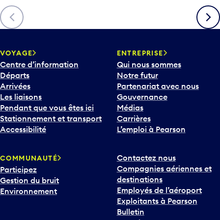
è
Précédent
Suiva
c
h
e
v
VOYAGE
ENTREPRISE
e
Centre d’information
Qui nous sommes
r
Départs
Notre futur
s
Arrivées
Partenariat avec nous
l
Les liaisons
Gouvernance
e
Pendant que vous êtes ici
Médias
b
Stationnement et transport
Carrières
a
Accessibilité
L’emploi à Pearson
s
p
Contactez nous
COMMUNAUTÉ
o
Compagnies aériennes et
Participez
u
destinations
Gestion du bruit
r
Employés de l’aéroport
Environnement
i
Exploitants à Pearson
n
Bulletin
t