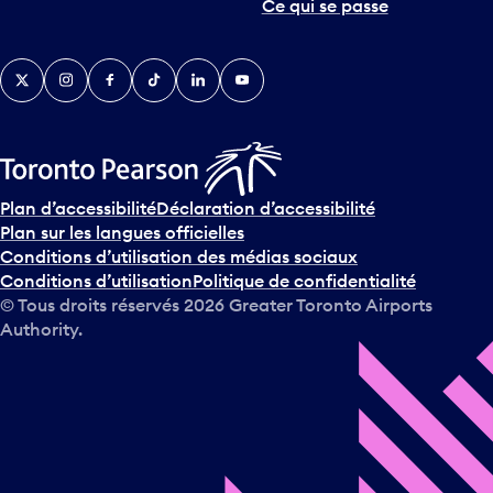
Ce qui se passe
e
r
v
Twitter
Instagram
Facebook
TikTok
LinkedIn
YouTube
e
n
i
r
s
u
Plan d’accessibilité
Déclaration d’accessibilité
r
Plan sur les langues officielles
l
Conditions d’utilisation des médias sociaux
e
Conditions d’utilisation
Politique de confidentialité
c
© Tous droits réservés
2026
Greater Toronto Airports
a
Authority.
l
e
n
d
r
i