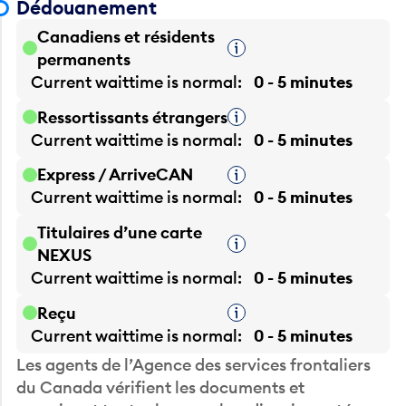
Canadiens et résidents
Infobulle
permanents
Current waittime is
normal
0 - 5 minutes
Ressortissants étrangers
Infobulle
Current waittime is
normal
0 - 5 minutes
Express / ArriveCAN
Infobulle
Current waittime is
normal
0 - 5 minutes
Titulaires d’une carte
Infobulle
NEXUS
Current waittime is
normal
0 - 5 minutes
Reçu
Infobulle
Current waittime is
normal
0 - 5 minutes
Les agents de l’Agence des services frontaliers
du Canada vérifient les documents et
examinent toutes les marchandises importées