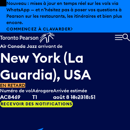
Skip to offers
Passer au contenu principal
Les aubaines estivales sont arrivées chez Pearson.
Magasinage hors taxes, offres gastronomiques et bien
plus encore.
DÉCOUVREZ L’ÉTÉ CHEZ PEARSON
MEN
R
Air Canada Jazz
arrivant de
New York (La
Guardia), USA
EN RETARD
Numéro de vol
Aérogare
Arrivée estimée
AC8469
T1
août 8
18:23
18:51
RECEVOIR DES NOTIFICATIONS