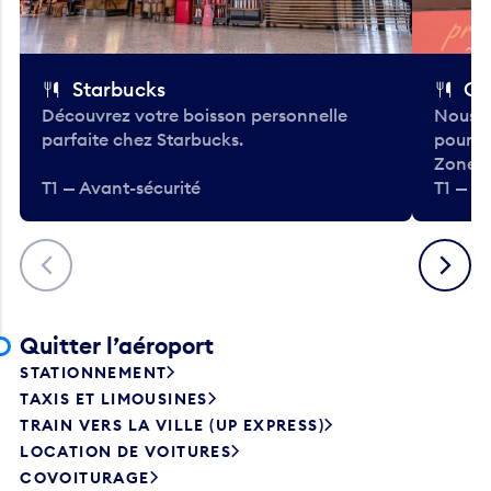
Starbucks
Co
Découvrez votre boisson personnelle
Nous a
parfaite chez Starbucks.
pour b
Zone.
T1 — Avant-sécurité
T1 — A
Précédent
Suivant
Quitter l’aéroport
STATIONNEMENT
TAXIS ET LIMOUSINES
TRAIN VERS LA VILLE (UP EXPRESS)
LOCATION DE VOITURES
COVOITURAGE
NAVETTES D’HÔTEL