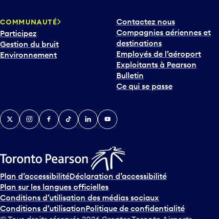
p
Contactez nous
COMMUNAUTÉ
o
Compagnies aériennes et
Participez
u
destinations
Gestion du bruit
r
Employés de l’aéroport
Environnement
i
Exploitants à Pearson
n
Bulletin
t
Ce qui se passe
e
r
v
Twitter
Instagram
Facebook
TikTok
LinkedIn
YouTube
e
n
i
r
s
u
Plan d’accessibilité
Déclaration d’accessibilité
r
Plan sur les langues officielles
l
Conditions d’utilisation des médias sociaux
e
Conditions d’utilisation
Politique de confidentialité
c
© Tous droits réservés
2026
Greater Toronto Airports
a