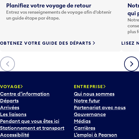
o
Entrez vos renseignements de voyage afin d’obtenir
qui 
u
un guide étape par étape.
Notre
c
conse
h
plus 
e
OBTENEZ VOTRE GUIDE DES DÉPARTS
LISEZ 
F
l
è
Précédent
Suiva
c
h
e
v
VOYAGE
ENTREPRISE
e
Centre d’information
Qui nous sommes
r
Départs
Notre futur
s
Arrivées
Partenariat avec nous
l
Les liaisons
Gouvernance
e
Pendant que vous êtes ici
Médias
b
Stationnement et transport
Carrières
a
Accessibilité
L’emploi à Pearson
s