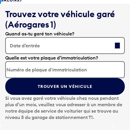
Trouvez votre véhicule garé
(Aérogares 1)
Quand as-tu garé ton véhicule?
Date d’entrée
A
Quelle est votre plaque d’immatriculation?
p
p
u
y
TROUVER UN VÉHICULE
e
z
Si vous avez garé votre véhicule chez nous pendant
s
plus d’un mois, veuillez vous adresser à un membre de
u
notre équipe de service de voiturier qui se trouve au
r
niveau 5 du garage de stationnement T1.
l
a
t
Planifiez votre voyage de retour
Notr