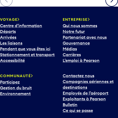
c
h
e
v
VOYAGE
ENTREPRISE
e
Centre d’information
Qui nous sommes
r
Départs
Notre futur
s
Arrivées
Partenariat avec nous
l
Les liaisons
Gouvernance
e
Pendant que vous êtes ici
Médias
b
Stationnement et transport
Carrières
a
Accessibilité
L’emploi à Pearson
s
p
Contactez nous
COMMUNAUTÉ
o
Compagnies aériennes et
Participez
u
destinations
Gestion du bruit
r
Employés de l’aéroport
Environnement
i
Exploitants à Pearson
n
Bulletin
t
Ce qui se passe
e
r