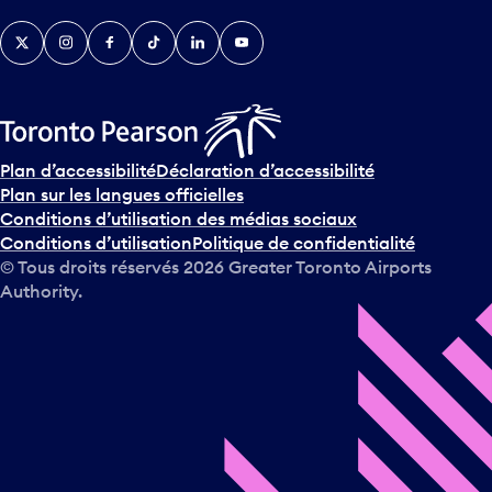
v
Twitter
Instagram
Facebook
TikTok
LinkedIn
YouTube
e
n
i
r
s
u
Plan d’accessibilité
Déclaration d’accessibilité
r
Plan sur les langues officielles
l
Conditions d’utilisation des médias sociaux
e
Conditions d’utilisation
Politique de confidentialité
c
© Tous droits réservés
2026
Greater Toronto Airports
a
Authority.
l
e
n
d
r
i
e
r