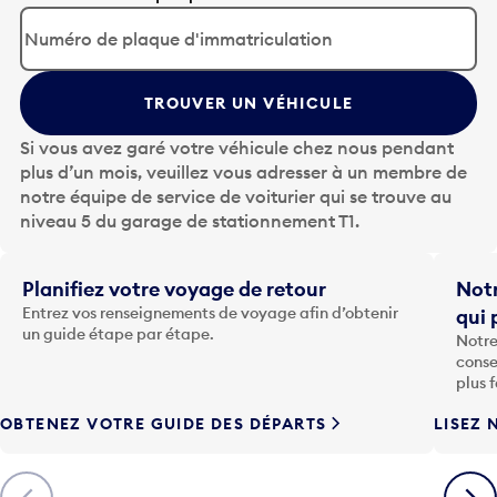
p
p
u
y
TROUVER UN VÉHICULE
e
z
Si vous avez garé votre véhicule chez nous pendant
s
plus d’un mois, veuillez vous adresser à un membre de
u
notre équipe de service de voiturier qui se trouve au
r
niveau 5 du garage de stationnement T1.
l
a
t
Planifiez votre voyage de retour
Notr
o
Entrez vos renseignements de voyage afin d’obtenir
qui 
u
un guide étape par étape.
Notre
c
conse
h
plus 
e
OBTENEZ VOTRE GUIDE DES DÉPARTS
LISEZ 
F
l
è
Précédent
Suiva