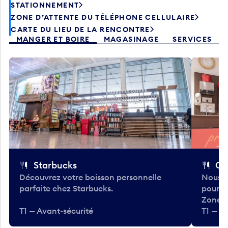
STATIONNEMENT
ZONE D’ATTENTE DU TÉLÉPHONE CELLULAIRE
CARTE DU LIEU DE LA RENCONTRE
MANGER ET BOIRE
MAGASINAGE
SERVICES
Starbucks
Co
Découvrez votre boisson personnelle
Nous a
parfaite chez Starbucks.
pour b
Zone.
T1 — Avant-sécurité
T1 — A