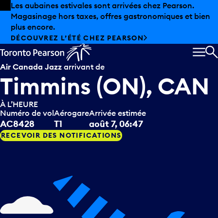
Skip to offers
Passer au contenu principal
Les aubaines estivales sont arrivées chez Pearson.
Magasinage hors taxes, offres gastronomiques et bien
plus encore.
DÉCOUVREZ L’ÉTÉ CHEZ PEARSON
MEN
R
Air Canada Jazz
arrivant de
Timmins (ON), CAN
À L’HEURE
Numéro de vol
Aérogare
Arrivée estimée
AC8428
T1
août 7, 06:47
RECEVOIR DES NOTIFICATIONS