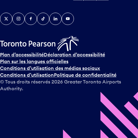
r
v
Twitter
Instagram
Facebook
TikTok
LinkedIn
YouTube
e
n
i
r
s
u
Plan d’accessibilité
Déclaration d’accessibilité
r
Plan sur les langues officielles
l
Conditions d’utilisation des médias sociaux
e
Conditions d’utilisation
Politique de confidentialité
c
© Tous droits réservés
2026
Greater Toronto Airports
a
Authority.
l
e
n
d
r
i
e