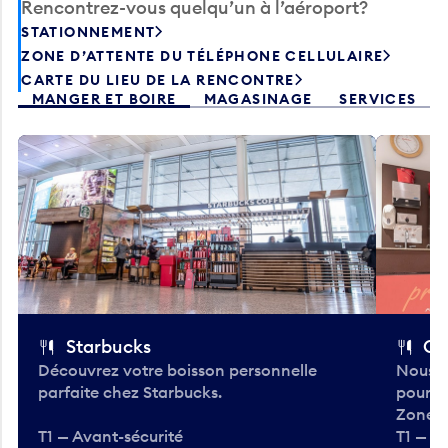
Rencontrez-vous quelqu’un à l’aéroport?
STATIONNEMENT
ZONE D’ATTENTE DU TÉLÉPHONE CELLULAIRE
CARTE DU LIEU DE LA RENCONTRE
MANGER ET BOIRE
MAGASINAGE
SERVICES
Starbucks
Co
Découvrez votre boisson personnelle
Nous a
parfaite chez Starbucks.
pour b
Zone.
T1 — Avant-sécurité
T1 — A