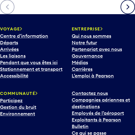
è
Précédent
Suiva
c
h
e
v
VOYAGE
ENTREPRISE
e
Centre d’information
Qui nous sommes
r
Départs
Notre futur
s
Arrivées
Partenariat avec nous
l
Les liaisons
Gouvernance
e
Pendant que vous êtes ici
Médias
b
Stationnement et transport
Carrières
a
Accessibilité
L’emploi à Pearson
s
p
Contactez nous
COMMUNAUTÉ
o
Compagnies aériennes et
Participez
u
destinations
Gestion du bruit
r
Employés de l’aéroport
Environnement
i
Exploitants à Pearson
n
Bulletin
t
Ce qui se passe
e