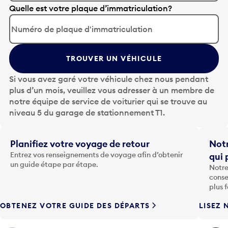
A
Quelle est votre plaque d’immatriculation?
p
p
u
y
TROUVER UN VÉHICULE
e
z
Si vous avez garé votre véhicule chez nous pendant
s
plus d’un mois, veuillez vous adresser à un membre de
u
notre équipe de service de voiturier qui se trouve au
r
niveau 5 du garage de stationnement T1.
l
a
t
Planifiez votre voyage de retour
Notr
o
Entrez vos renseignements de voyage afin d’obtenir
qui 
u
un guide étape par étape.
Notre
c
conse
h
plus 
e
OBTENEZ VOTRE GUIDE DES DÉPARTS
LISEZ 
F
l