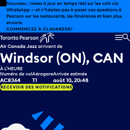
Skip to offers
Passer au contenu principal
Nouveau : mises à jour en temps réel sur les vols via
WhatsApp — et n’hésitez pas à poser vos questions à
Pearson sur les restaurants, les itinéraires et bien plus
encore.
COMMENCEZ À CLAVARDER
MEN
R
Air Canada Jazz
arrivant de
Windsor (ON), CAN
À L’HEURE
Numéro de vol
Aérogare
Arrivée estimée
AC8364
T1
août 10, 20:48
RECEVOIR DES NOTIFICATIONS