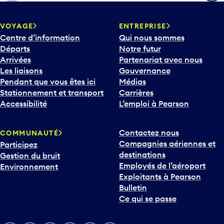
h
e
v
VOYAGE
ENTREPRISE
e
Centre d’information
Qui nous sommes
r
Départs
Notre futur
s
Arrivées
Partenariat avec nous
l
Les liaisons
Gouvernance
e
Pendant que vous êtes ici
Médias
b
Stationnement et transport
Carrières
a
Accessibilité
L’emploi à Pearson
s
p
Contactez nous
COMMUNAUTÉ
o
Compagnies aériennes et
Participez
u
destinations
Gestion du bruit
r
Employés de l’aéroport
Environnement
i
Exploitants à Pearson
n
Bulletin
t
Ce qui se passe
e
r
v