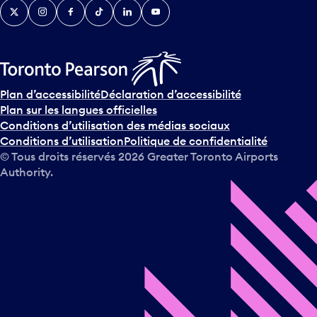
Twitter
Instagram
Facebook
TikTok
LinkedIn
YouTube
e
n
i
r
s
u
Plan d’accessibilité
Déclaration d’accessibilité
r
Plan sur les langues officielles
l
Conditions d’utilisation des médias sociaux
e
Conditions d’utilisation
Politique de confidentialité
c
© Tous droits réservés
2026
Greater Toronto Airports
a
Authority.
l
e
n
d
r
i
e
r
e