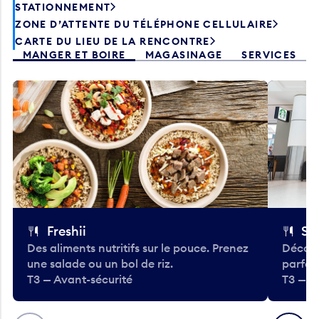
STATIONNEMENT
ZONE D’ATTENTE DU TÉLÉPHONE CELLULAIRE
CARTE DU LIEU DE LA RENCONTRE
MANGER ET BOIRE
MAGASINAGE
SERVICES
Freshii
St
Des aliments nutritifs sur le pouce. Prenez
Découv
une salade ou un bol de riz.
parfai
T3 — Avant-sécurité
T3 — A