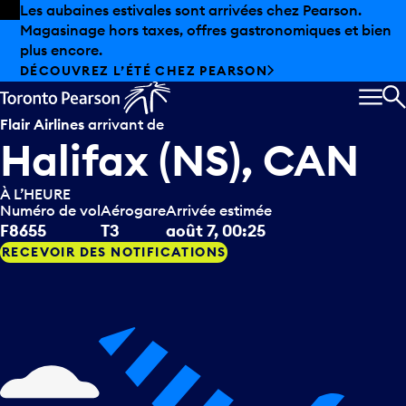
Skip to offers
Passer au contenu principal
Les aubaines estivales sont arrivées chez Pearson.
Magasinage hors taxes, offres gastronomiques et bien
plus encore.
DÉCOUVREZ L’ÉTÉ CHEZ PEARSON
MEN
R
Flair Airlines
arrivant de
Halifax (NS), CAN
À L’HEURE
Numéro de vol
Aérogare
Arrivée estimée
F8655
T3
août 7, 00:25
RECEVOIR DES NOTIFICATIONS