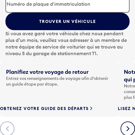
p
u
y
TROUVER UN VÉHICULE
e
z
Si vous avez garé votre véhicule chez nous pendant
s
plus d’un mois, veuillez vous adresser à un membre de
u
notre équipe de service de voiturier qui se trouve au
r
niveau 5 du garage de stationnement T1.
l
a
t
Planifiez votre voyage de retour
Notr
o
Entrez vos renseignements de voyage afin d’obtenir
qui 
u
un guide étape par étape.
Notre
c
conse
h
plus 
e
OBTENEZ VOTRE GUIDE DES DÉPARTS
LISEZ 
F
l
è
Précédent
Suiva
c