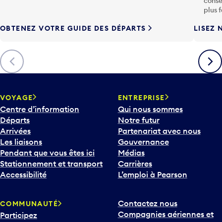
conse
h
plus 
e
OBTENEZ VOTRE GUIDE DES DÉPARTS
LISEZ 
F
l
è
Précédent
Suiva
c
h
e
v
VOYAGE
ENTREPRISE
e
Centre d’information
Qui nous sommes
r
Départs
Notre futur
s
Arrivées
Partenariat avec nous
l
Les liaisons
Gouvernance
e
Pendant que vous êtes ici
Médias
b
Stationnement et transport
Carrières
a
Accessibilité
L’emploi à Pearson
s
p
Contactez nous
COMMUNAUTÉ
o
Compagnies aériennes et
Participez
u