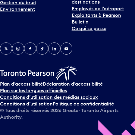
destinations
Gestion du bruit
r
Employés de l’aéroport
Environnement
i
Exploitants à Pearson
n
Bulletin
t
Ce qui se passe
e
r
v
Twitter
Instagram
Facebook
TikTok
LinkedIn
YouTube
e
n
i
r
s
u
Plan d’accessibilité
Déclaration d’accessibilité
r
Plan sur les langues officielles
l
Conditions d’utilisation des médias sociaux
e
Conditions d’utilisation
Politique de confidentialité
c
© Tous droits réservés
2026
Greater Toronto Airports
a
Authority.
l
e