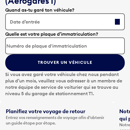
(Aérogares 1)
Quand as-tu garé ton véhicule?
Date d’entrée
A
Quelle est votre plaque d’immatriculation?
p
p
u
y
TROUVER UN VÉHICULE
e
z
Si vous avez garé votre véhicule chez nous pendant
s
plus d’un mois, veuillez vous adresser à un membre de
u
notre équipe de service de voiturier qui se trouve au
r
niveau 5 du garage de stationnement T1.
l
a
t
Planifiez votre voyage de retour
Notr
o
Entrez vos renseignements de voyage afin d’obtenir
qui 
u
un guide étape par étape.
Notre
c