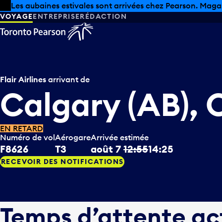
Skip to offers
Passer au contenu principal
Les aubaines estivales sont arrivées chez Pearson. Maga
VOYAGE
ENTREPRISE
RÉDACTION
Flair Airlines
arrivant de
Calgary (AB),
EN RETARD
Numéro de vol
Aérogare
Arrivée estimée
F8626
T3
août 7
12:55
14:25
RECEVOIR DES NOTIFICATIONS
Temps d’attente ac