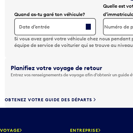
Quelle est vo
Quand as-tu garé ton véhicule?
d’immatricul
Date d’entrée
A
Si vous avez garé votre véhicule chez nous pendant p
p
équipe de service de voiturier qui se trouve au nivea
p
u
y
Planifiez votre voyage de retour
e
Entrez vos renseignements de voyage afin d’obtenir un guide 
z
s
u
r
OBTENEZ VOTRE GUIDE DES DÉPARTS
l
a
t
o
u
VOYAGE
ENTREPRISE