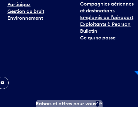
Compagnies aériennes
Participez
et destinations
Gestion du bruit
Employés de l’aéroport
Environnement
Exploitants à Pearson
Bulletin
Ce qui se passe
In
ouTube
Rabais et offres pour vous
4
ngues officielles
Conditions d’utilisation des médias sociaux
C
ity.