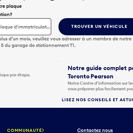
tre plaque
ation?
TROUVER UN VÉHICULE
lus d’un mois, veuillez vous adresser à un membre de notre
u 5 du garage de stationnement T1.
Notre guide complet po
étape par étape.
Toronto Pearson
Notre Centre d’information sur le
vous préparer plus facilement po
LISEZ NOS CONSEILS ET AST
Contactez nous
COMMUNAUTÉ