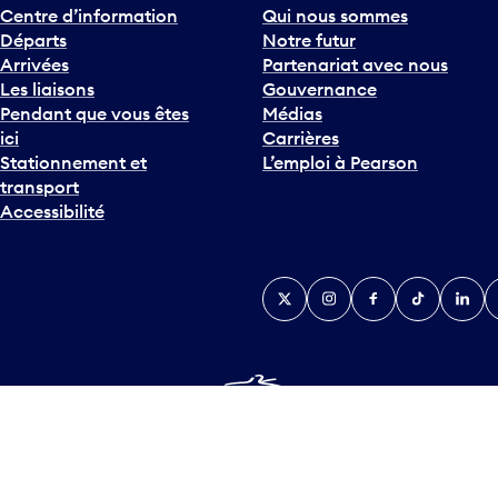
c
Centre d’information
Qui nous sommes
h
Départs
Notre futur
e
Arrivées
Partenariat avec nous
F
Les liaisons
Gouvernance
l
Pendant que vous êtes
Médias
è
ici
Carrières
c
Stationnement et
L’emploi à Pearson
h
transport
e
Accessibilité
v
e
r
Twitter
Instagram
Facebook
TikTok
Linked
Y
s
l
e
b
a
s
Plan d’accessibilité
Déclaration d’accessibilité
Plan sur les la
p
© Tous droits réservés
2026
Greater Toronto Airports Author
o