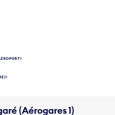
’AÉROPORT
RE)
garé (Aérogares 1)