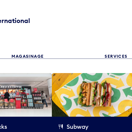
ernational
MAGASINAGE
SERVICES
cks
Subway