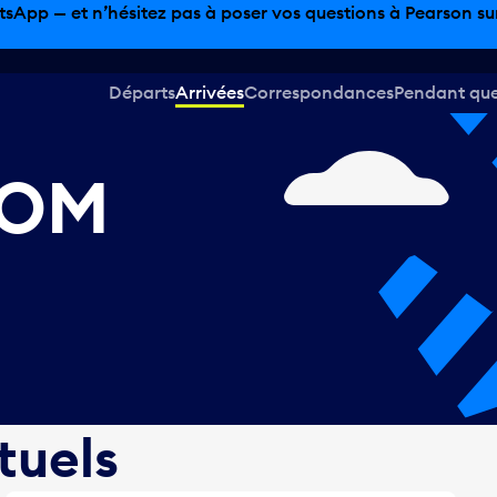
sinage hors taxes, offres gastronomiques et bien plus encor
Départs
Arrivées
Correspondances
Pendant que 
DOM
tuels