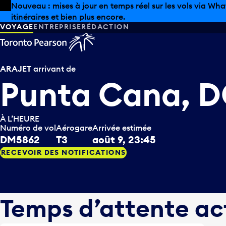
Skip to offers
Passer au contenu principal
Les aubaines estivales sont arrivées chez Pearson. Maga
VOYAGE
ENTREPRISE
RÉDACTION
ARAJET
arrivant de
Punta Cana, 
À L’HEURE
Numéro de vol
Aérogare
Arrivée estimée
DM5862
T3
août 9, 23:45
RECEVOIR DES NOTIFICATIONS
Temps d’attente ac