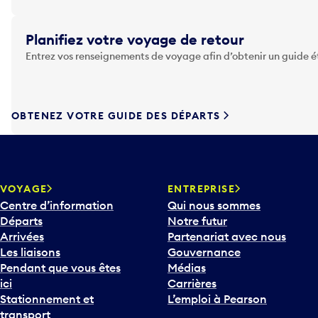
u
y
Planifiez votre voyage de retour
e
Entrez vos renseignements de voyage afin d’obtenir un guide 
z
s
u
r
OBTENEZ VOTRE GUIDE DES DÉPARTS
l
a
t
o
u
VOYAGE
ENTREPRISE
c
Centre d’information
Qui nous sommes
h
Départs
Notre futur
e
Arrivées
Partenariat avec nous
F
Les liaisons
Gouvernance
l
Pendant que vous êtes
Médias
è
ici
Carrières
c
Stationnement et
L’emploi à Pearson
h
transport