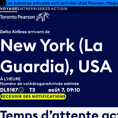
Skip to offers
Passer au contenu principal
Les aubaines estivales sont arrivées chez Pearson. Maga
VOYAGE
ENTREPRISE
RÉDACTION
Delta Airlines
arrivant de
New York (La
Guardia), USA
À L’HEURE
Numéro de vol
Aérogare
Arrivée estimée
DL5187
T3
août 7, 09:10
Infobulle
RECEVOIR DES NOTIFICATIONS
Temps d’attente ac