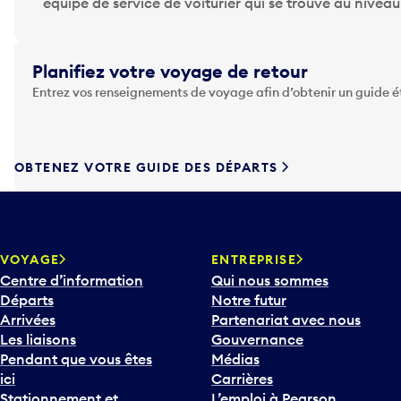
p
équipe de service de voiturier qui se trouve au nivea
p
u
y
Planifiez votre voyage de retour
e
Entrez vos renseignements de voyage afin d’obtenir un guide 
z
s
u
r
OBTENEZ VOTRE GUIDE DES DÉPARTS
l
a
t
o
u
VOYAGE
ENTREPRISE
c
Centre d’information
Qui nous sommes
h
Départs
Notre futur
e
Arrivées
Partenariat avec nous
F
Les liaisons
Gouvernance
l
Pendant que vous êtes
Médias
è
ici
Carrières
c
Stationnement et
L’emploi à Pearson