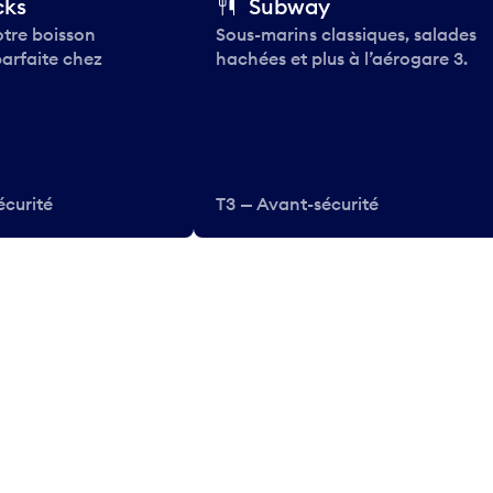
cks
Subway
tre boisson
Sous-marins classiques, salades
parfaite chez
hachées et plus à l’aérogare 3.
écurité
T3 — Avant-sécurité