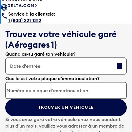
DELTA.COM
Service à la clientele:
1 (800) 221-1212
Trouvez votre véhicule garé
(Aérogares 1)
Quand as-tu garé ton véhicule?
Date d’entrée
A
Quelle est votre plaque d’immatriculation?
p
p
u
y
TROUVER UN VÉHICULE
e
z
Si vous avez garé votre véhicule chez nous pendant
s
plus d’un mois, veuillez vous adresser à un membre de
u