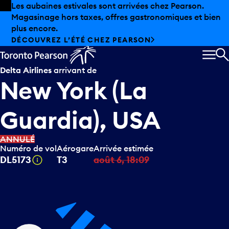
Skip to offers
Passer au contenu principal
Les aubaines estivales sont arrivées chez Pearson.
Magasinage hors taxes, offres gastronomiques et bien
plus encore.
DÉCOUVREZ L’ÉTÉ CHEZ PEARSON
MEN
R
Delta Airlines
arrivant de
New York (La
Guardia), USA
ANNULÉ
Numéro de vol
Aérogare
Arrivée estimée
Infobulle
DL5173
T3
août 6, 18:09