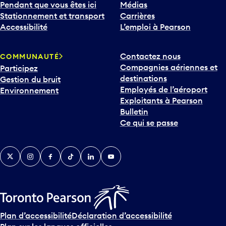
e
Pendant que vous êtes ici
Médias
b
Stationnement et transport
Carrières
a
Accessibilité
L’emploi à Pearson
s
p
Contactez nous
COMMUNAUTÉ
o
Compagnies aériennes et
Participez
u
destinations
Gestion du bruit
r
Employés de l’aéroport
Environnement
i
Exploitants à Pearson
n
Bulletin
t
Ce qui se passe
e
r
v
Twitter
Instagram
Facebook
TikTok
LinkedIn
YouTube
e
n
i
r
s
u
Plan d’accessibilité
Déclaration d’accessibilité
r