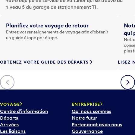
notre équipe de service de voiturier qui se trouve au
r
niveau 5 du garage de stationnement T1.
l
a
t
Planifiez votre voyage de retour
Notr
o
Entrez vos renseignements de voyage afin d’obtenir
qui 
u
un guide étape par étape.
Notre
c
conse
h
plus 
e
OBTENEZ VOTRE GUIDE DES DÉPARTS
LISEZ 
F
l
è
Précédent
Suiva
c
h
e
v
VOYAGE
ENTREPRISE
e
Centre d’information
Qui nous sommes
r
Départs
Notre futur
s
Arrivées
Partenariat avec nous
l
Les liaisons
Gouvernance