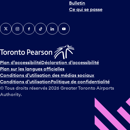
Bulletin
t
Ce qui se passe
e
r
v
Twitter
Instagram
Facebook
TikTok
LinkedIn
YouTube
e
n
i
r
s
u
Plan d’accessibilité
Déclaration d’accessibilité
r
Plan sur les langues officielles
l
Conditions d’utilisation des médias sociaux
e
Conditions d’utilisation
Politique de confidentialité
c
© Tous droits réservés
2026
Greater Toronto Airports
a
Authority.
l
e
n
d
r