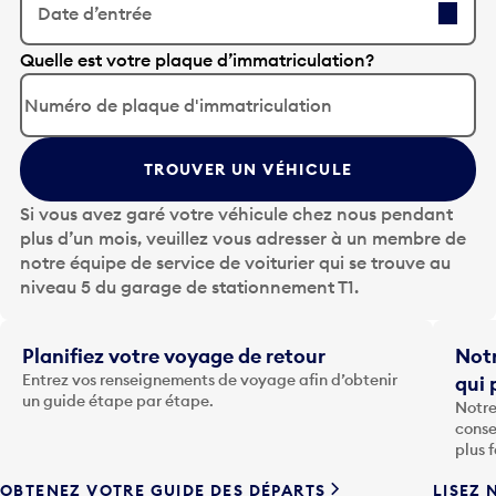
Date d’entrée
A
Quelle est votre plaque d’immatriculation?
p
p
u
y
TROUVER UN VÉHICULE
e
z
Si vous avez garé votre véhicule chez nous pendant
s
plus d’un mois, veuillez vous adresser à un membre de
u
notre équipe de service de voiturier qui se trouve au
r
niveau 5 du garage de stationnement T1.
l
a
t
Planifiez votre voyage de retour
Notr
o
Entrez vos renseignements de voyage afin d’obtenir
qui 
u
un guide étape par étape.
Notre
c
conse
h
plus 
e
OBTENEZ VOTRE GUIDE DES DÉPARTS
LISEZ 
F