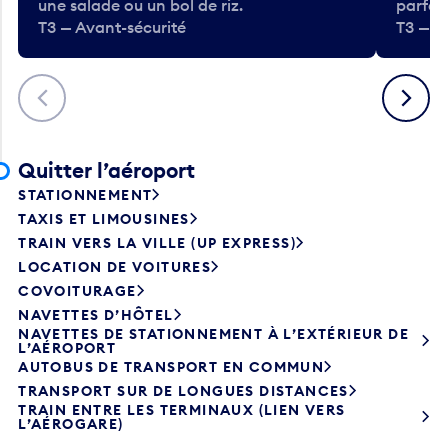
une salade ou un bol de riz.
parfai
T3 — Avant-sécurité
T3 — A
Précédent
Suivant
Quitter l’aéroport
STATIONNEMENT
TAXIS ET LIMOUSINES
TRAIN VERS LA VILLE (UP EXPRESS)
LOCATION DE VOITURES
COVOITURAGE
NAVETTES D’HÔTEL
NAVETTES DE STATIONNEMENT À L’EXTÉRIEUR DE
L’AÉROPORT
AUTOBUS DE TRANSPORT EN COMMUN
TRANSPORT SUR DE LONGUES DISTANCES
TRAIN ENTRE LES TERMINAUX (LIEN VERS
L’AÉROGARE)