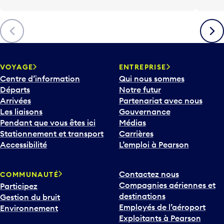
l
è
Précédent
Suiva
c
h
e
v
VOYAGE
ENTREPRISE
e
Centre d’information
Qui nous sommes
r
Départs
Notre futur
s
Arrivées
Partenariat avec nous
l
Les liaisons
Gouvernance
e
Pendant que vous êtes ici
Médias
b
Stationnement et transport
Carrières
a
Accessibilité
L’emploi à Pearson
s
p
Contactez nous
COMMUNAUTÉ
o
Compagnies aériennes et
Participez
u
destinations
Gestion du bruit
r
Employés de l’aéroport
Environnement
i
Exploitants à Pearson
n