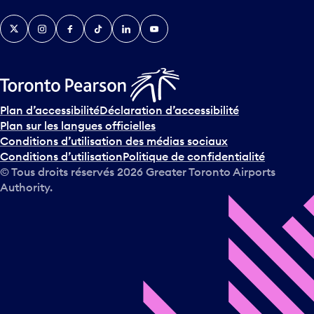
v
Twitter
Instagram
Facebook
TikTok
LinkedIn
YouTube
e
n
i
r
s
u
Plan d’accessibilité
Déclaration d’accessibilité
r
Plan sur les langues officielles
l
Conditions d’utilisation des médias sociaux
e
Conditions d’utilisation
Politique de confidentialité
c
© Tous droits réservés
2026
Greater Toronto Airports
a
Authority.
l
e
n
d
r
i
e
r