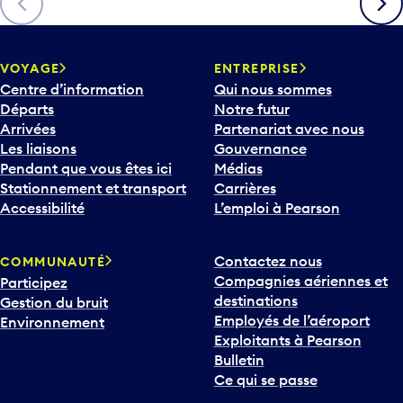
c
h
e
v
VOYAGE
ENTREPRISE
e
Centre d’information
Qui nous sommes
r
Départs
Notre futur
s
Arrivées
Partenariat avec nous
l
Les liaisons
Gouvernance
e
Pendant que vous êtes ici
Médias
b
Stationnement et transport
Carrières
a
Accessibilité
L’emploi à Pearson
s
p
Contactez nous
COMMUNAUTÉ
o
Compagnies aériennes et
Participez
u
destinations
Gestion du bruit
r
Employés de l’aéroport
Environnement
i
Exploitants à Pearson
n
Bulletin
t
Ce qui se passe
e
r