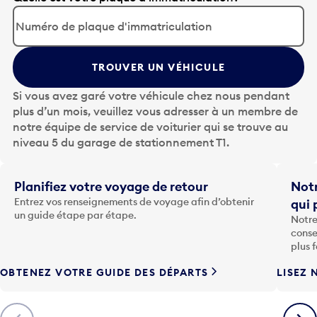
p
p
u
y
TROUVER UN VÉHICULE
e
z
Si vous avez garé votre véhicule chez nous pendant
s
plus d’un mois, veuillez vous adresser à un membre de
u
notre équipe de service de voiturier qui se trouve au
r
niveau 5 du garage de stationnement T1.
l
a
t
Planifiez votre voyage de retour
Notr
o
Entrez vos renseignements de voyage afin d’obtenir
qui 
u
un guide étape par étape.
Notre
c
conse
h
plus 
e
OBTENEZ VOTRE GUIDE DES DÉPARTS
LISEZ 
F
l
è
Précédent
Suiva