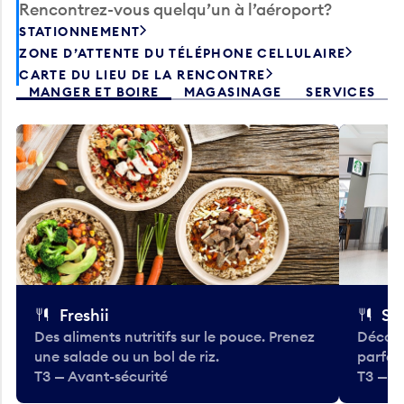
Rencontrez-vous quelqu’un à l’aéroport?
STATIONNEMENT
ZONE D’ATTENTE DU TÉLÉPHONE CELLULAIRE
CARTE DU LIEU DE LA RENCONTRE
MANGER ET BOIRE
MAGASINAGE
SERVICES
Freshii
St
Des aliments nutritifs sur le pouce. Prenez
Découv
une salade ou un bol de riz.
parfai
T3 — Avant-sécurité
T3 — A