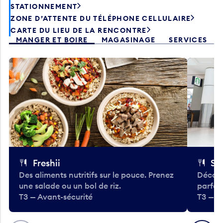
STATIONNEMENT
ZONE D’ATTENTE DU TÉLÉPHONE CELLULAIRE
CARTE DU LIEU DE LA RENCONTRE
MANGER ET BOIRE
MAGASINAGE
SERVICES
Freshii
St
Des aliments nutritifs sur le pouce. Prenez
Découv
une salade ou un bol de riz.
parfai
T3 — Avant-sécurité
T3 — A