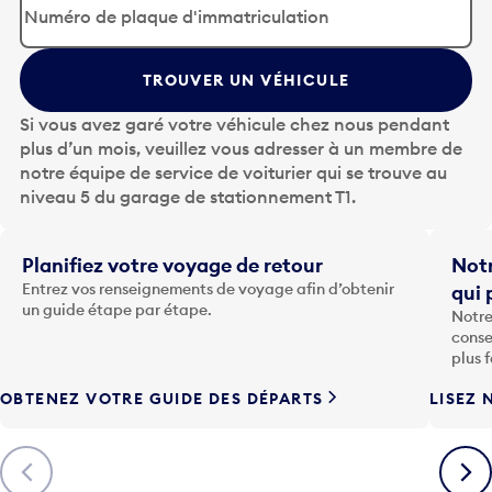
p
u
y
TROUVER UN VÉHICULE
e
z
Si vous avez garé votre véhicule chez nous pendant
s
plus d’un mois, veuillez vous adresser à un membre de
u
notre équipe de service de voiturier qui se trouve au
r
niveau 5 du garage de stationnement T1.
l
a
t
Planifiez votre voyage de retour
Notr
o
Entrez vos renseignements de voyage afin d’obtenir
qui 
u
un guide étape par étape.
Notre
c
conse
h
plus 
e
OBTENEZ VOTRE GUIDE DES DÉPARTS
LISEZ 
F
l
è
Précédent
Suiva
c