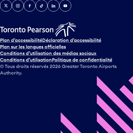
Twitter
Instagram
Facebook
TikTok
LinkedIn
YouTube
e
n
i
r
s
u
Plan d’accessibilité
Déclaration d’accessibilité
r
Plan sur les langues officielles
l
Conditions d’utilisation des médias sociaux
e
Conditions d’utilisation
Politique de confidentialité
c
© Tous droits réservés
2026
Greater Toronto Airports
a
Authority.
l
e
n
d
r
i
e
r
e