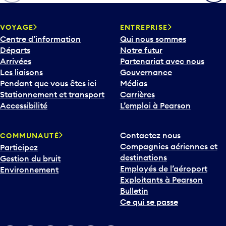
h
e
v
VOYAGE
ENTREPRISE
e
Centre d’information
Qui nous sommes
r
Départs
Notre futur
s
Arrivées
Partenariat avec nous
l
Les liaisons
Gouvernance
e
Pendant que vous êtes ici
Médias
b
Stationnement et transport
Carrières
a
Accessibilité
L’emploi à Pearson
s
p
Contactez nous
COMMUNAUTÉ
o
Compagnies aériennes et
Participez
u
destinations
Gestion du bruit
r
Employés de l’aéroport
Environnement
i
Exploitants à Pearson
n
Bulletin
t
Ce qui se passe
e
r
v