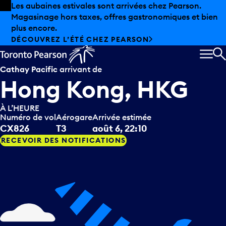
Skip to offers
Passer au contenu principal
Les aubaines estivales sont arrivées chez Pearson.
Magasinage hors taxes, offres gastronomiques et bien
plus encore.
DÉCOUVREZ L’ÉTÉ CHEZ PEARSON
MEN
R
Cathay Pacific
arrivant de
Hong Kong, HKG
À L’HEURE
Numéro de vol
Aérogare
Arrivée estimée
CX826
T3
août 6, 22:10
RECEVOIR DES NOTIFICATIONS