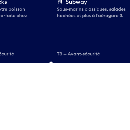
cks
Subway
tre boisson
Sous-marins classiques, salades
parfaite chez
hachées et plus à l’aérogare 3.
écurité
T3 — Avant-sécurité