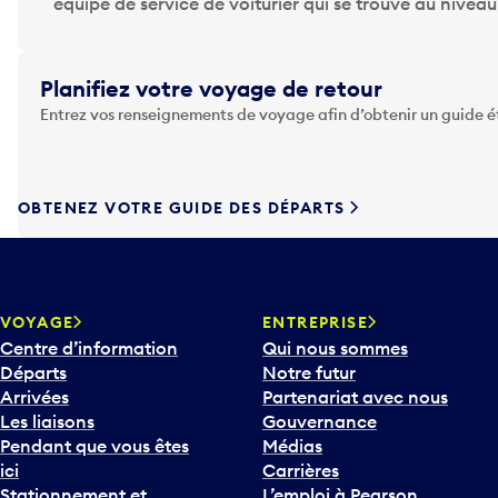
p
équipe de service de voiturier qui se trouve au nivea
p
u
y
Planifiez votre voyage de retour
e
Entrez vos renseignements de voyage afin d’obtenir un guide 
z
s
u
r
OBTENEZ VOTRE GUIDE DES DÉPARTS
l
a
t
o
u
VOYAGE
ENTREPRISE
c
Centre d’information
Qui nous sommes
h
Départs
Notre futur
e
Arrivées
Partenariat avec nous
F
Les liaisons
Gouvernance
l
Pendant que vous êtes
Médias
è
ici
Carrières
c
Stationnement et
L’emploi à Pearson