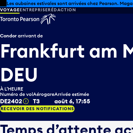
Skip to offers
Passer au contenu principal
Les aubaines estivales sont arrivées chez Pearson. Maga
VOYAGE
ENTREPRISE
RÉDACTION
Condor
arrivant de
Frankfurt am 
DEU
À L’HEURE
Numéro de vol
Aérogare
Arrivée estimée
DE2402
T3
août 6, 17:55
Infobulle
RECEVOIR DES NOTIFICATIONS
Temps d’attente ac