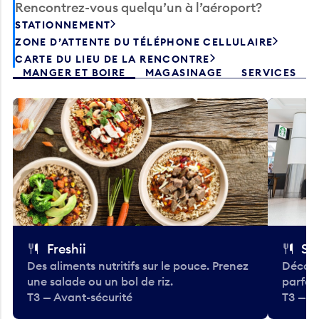
Rencontrez-vous quelqu’un à l’aéroport?
STATIONNEMENT
ZONE D’ATTENTE DU TÉLÉPHONE CELLULAIRE
CARTE DU LIEU DE LA RENCONTRE
MANGER ET BOIRE
MAGASINAGE
SERVICES
Freshii
St
Des aliments nutritifs sur le pouce. Prenez
Découv
une salade ou un bol de riz.
parfai
T3 — Avant-sécurité
T3 — A