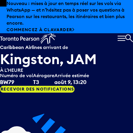
Skip to offers
Passer au contenu principal
Nouveau : mises à jour en temps réel sur les vols via
WhatsApp — et n’hésitez pas à poser vos questions à
Pearson sur les restaurants, les itinéraires et bien plus
encore.
COMMENCEZ À CLAVARDER
MEN
R
Caribbean Airlines
arrivant de
Kingston, JAM
À L’HEURE
Numéro de vol
Aérogare
Arrivée estimée
BW79
T3
août 9, 13:20
RECEVOIR DES NOTIFICATIONS