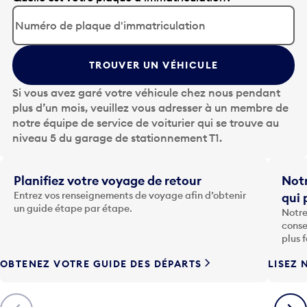
p
p
u
y
TROUVER UN VÉHICULE
e
z
Si vous avez garé votre véhicule chez nous pendant
s
plus d’un mois, veuillez vous adresser à un membre de
u
notre équipe de service de voiturier qui se trouve au
r
niveau 5 du garage de stationnement T1.
l
a
t
Planifiez votre voyage de retour
Notr
o
Entrez vos renseignements de voyage afin d’obtenir
qui 
u
un guide étape par étape.
Notre
c
conse
h
plus 
e
OBTENEZ VOTRE GUIDE DES DÉPARTS
LISEZ 
F
l
è
Précédent
Suiva