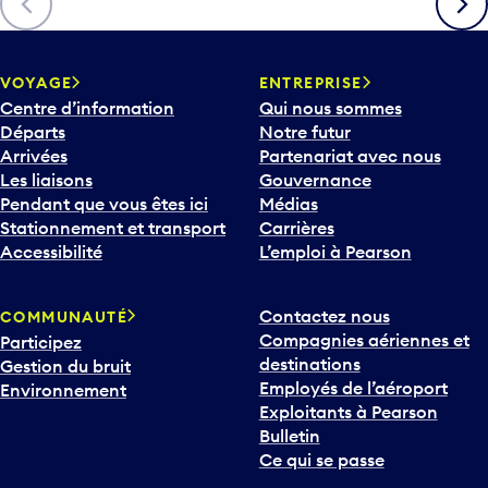
c
h
e
v
VOYAGE
ENTREPRISE
e
Centre d’information
Qui nous sommes
r
Départs
Notre futur
s
Arrivées
Partenariat avec nous
l
Les liaisons
Gouvernance
e
Pendant que vous êtes ici
Médias
b
Stationnement et transport
Carrières
a
Accessibilité
L’emploi à Pearson
s
p
Contactez nous
COMMUNAUTÉ
o
Compagnies aériennes et
Participez
u
destinations
Gestion du bruit
r
Employés de l’aéroport
Environnement
i
Exploitants à Pearson
n
Bulletin
t
Ce qui se passe
e
r