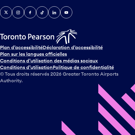
v
Twitter
Instagram
Facebook
TikTok
LinkedIn
YouTube
e
n
i
r
s
u
Plan d’accessibilité
Déclaration d’accessibilité
r
Plan sur les langues officielles
l
Conditions d’utilisation des médias sociaux
e
Conditions d’utilisation
Politique de confidentialité
c
© Tous droits réservés
2026
Greater Toronto Airports
a
Authority.
l
e
n
d
r
i
e
r