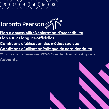
Twitter
Instagram
Facebook
TikTok
LinkedIn
YouTube
e
n
i
r
s
u
Plan d’accessibilité
Déclaration d’accessibilité
r
Plan sur les langues officielles
l
Conditions d’utilisation des médias sociaux
e
Conditions d’utilisation
Politique de confidentialité
c
© Tous droits réservés
2026
Greater Toronto Airports
a
Authority.
l
e
n
d
r
i
e
r
e