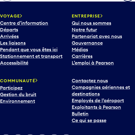
h
e
v
VOYAGE
ENTREPRISE
e
Centre d’information
Qui nous sommes
r
Départs
Notre futur
s
Arrivées
Partenariat avec nous
l
Les liaisons
Gouvernance
e
Pendant que vous êtes ici
Médias
b
Stationnement et transport
Carrières
a
Accessibilité
L’emploi à Pearson
s
p
Contactez nous
COMMUNAUTÉ
o
Compagnies aériennes et
Participez
u
destinations
Gestion du bruit
r
Employés de l’aéroport
Environnement
i
Exploitants à Pearson
n
Bulletin
t
Ce qui se passe
e
r
v