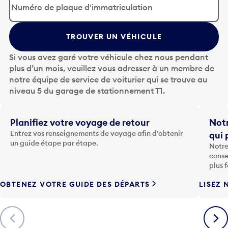
p
u
y
TROUVER UN VÉHICULE
e
z
Si vous avez garé votre véhicule chez nous pendant
s
plus d’un mois, veuillez vous adresser à un membre de
u
notre équipe de service de voiturier qui se trouve au
r
niveau 5 du garage de stationnement T1.
l
a
t
Planifiez votre voyage de retour
Notr
o
Entrez vos renseignements de voyage afin d’obtenir
qui 
u
un guide étape par étape.
Notre
c
conse
h
plus 
e
OBTENEZ VOTRE GUIDE DES DÉPARTS
LISEZ 
F
l
è
Précédent
Suiva
c