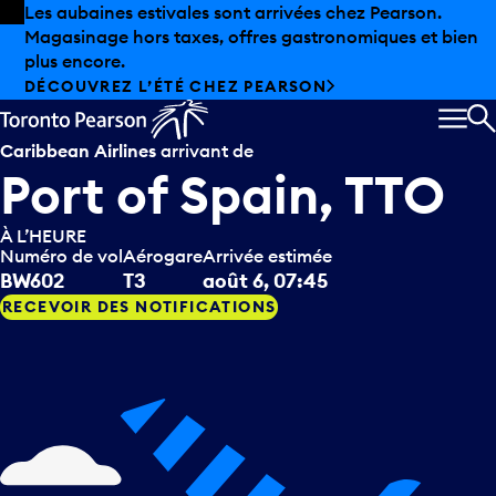
Skip to offers
Passer au contenu principal
Les aubaines estivales sont arrivées chez Pearson.
Magasinage hors taxes, offres gastronomiques et bien
plus encore.
DÉCOUVREZ L’ÉTÉ CHEZ PEARSON
MEN
R
Caribbean Airlines
arrivant de
Port of Spain, TTO
À L’HEURE
Numéro de vol
Aérogare
Arrivée estimée
BW602
T3
août 6, 07:45
RECEVOIR DES NOTIFICATIONS