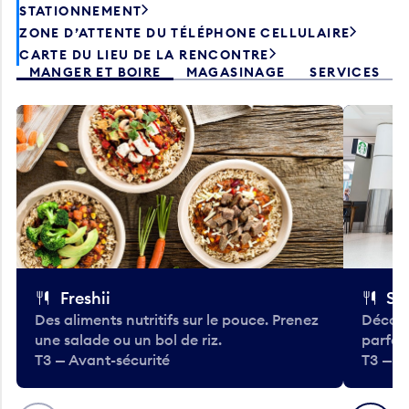
STATIONNEMENT
ZONE D’ATTENTE DU TÉLÉPHONE CELLULAIRE
CARTE DU LIEU DE LA RENCONTRE
MANGER ET BOIRE
MAGASINAGE
SERVICES
Freshii
St
Des aliments nutritifs sur le pouce. Prenez
Découv
une salade ou un bol de riz.
parfai
T3 — Avant-sécurité
T3 — A