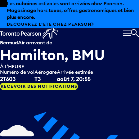
Skip to offers
Passer au contenu principal
Les aubaines estivales sont arrivées chez Pearson.
Magasinage hors taxes, offres gastronomiques et bien
plus encore.
DÉCOUVREZ L’ÉTÉ CHEZ PEARSON
MEN
R
BermudAir
arrivant de
Hamilton, BMU
À L’HEURE
Numéro de vol
Aérogare
Arrivée estimée
2T603
T3
août 7, 20:55
RECEVOIR DES NOTIFICATIONS