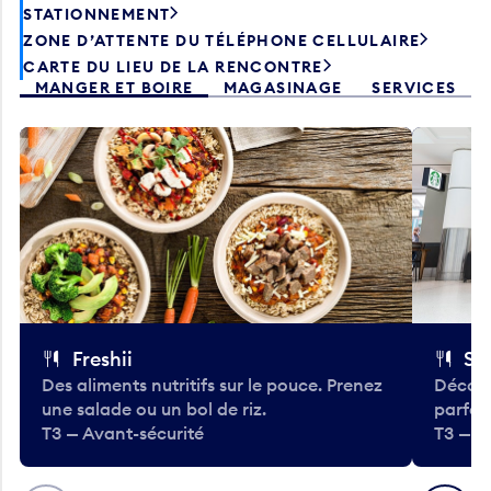
STATIONNEMENT
ZONE D’ATTENTE DU TÉLÉPHONE CELLULAIRE
CARTE DU LIEU DE LA RENCONTRE
MANGER ET BOIRE
MAGASINAGE
SERVICES
Freshii
St
Des aliments nutritifs sur le pouce. Prenez
Découv
une salade ou un bol de riz.
parfai
T3 — Avant-sécurité
T3 — A