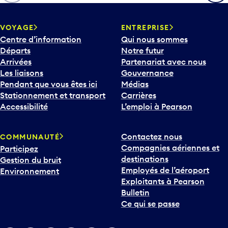
h
e
v
VOYAGE
ENTREPRISE
e
Centre d’information
Qui nous sommes
r
Départs
Notre futur
s
Arrivées
Partenariat avec nous
l
Les liaisons
Gouvernance
e
Pendant que vous êtes ici
Médias
b
Stationnement et transport
Carrières
a
Accessibilité
L’emploi à Pearson
s
p
Contactez nous
COMMUNAUTÉ
o
Compagnies aériennes et
Participez
u
destinations
Gestion du bruit
r
Employés de l’aéroport
Environnement
i
Exploitants à Pearson
n
Bulletin
t
Ce qui se passe
e
r
v