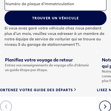
p
u
y
TROUVER UN VÉHICULE
e
z
Si vous avez garé votre véhicule chez nous pendant
s
plus d’un mois, veuillez vous adresser à un membre de
u
notre équipe de service de voiturier qui se trouve au
r
niveau 5 du garage de stationnement T1.
l
a
t
Planifiez votre voyage de retour
Notr
o
Entrez vos renseignements de voyage afin d’obtenir
qui 
u
un guide étape par étape.
Notre
c
conse
h
plus 
e
OBTENEZ VOTRE GUIDE DES DÉPARTS
LISEZ 
F
l
è
Précédent
Suiva
c