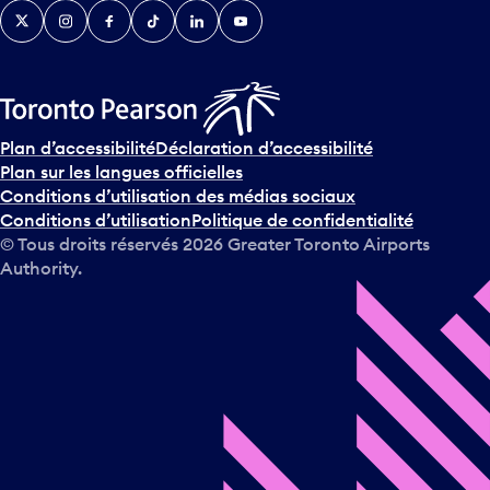
Twitter
Instagram
Facebook
TikTok
LinkedIn
YouTube
e
n
i
r
s
u
Plan d’accessibilité
Déclaration d’accessibilité
r
Plan sur les langues officielles
l
Conditions d’utilisation des médias sociaux
e
Conditions d’utilisation
Politique de confidentialité
c
© Tous droits réservés
2026
Greater Toronto Airports
a
Authority.
l
e
n
d
r
i
e
r
e