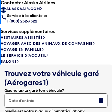
ALASKAAIR.COM
Service à la clientele:
1 (800) 252-7522
Services supplémentaires
VESTIAIRES ASSISTÉS
VOYAGER AVEC DES ANIMAUX DE COMPAGNIE
VOYAGE EN FAMILLE
LE SERVICE D’ACCUEIL
SALONS
Trouvez votre véhicule garé
(Aérogares 1)
Quand as-tu garé ton véhicule?
Date d’entrée
A
Quelle est votre plaque d’immatriculation?
p