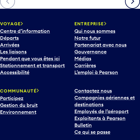
h
e
v
VOYAGE
ENTREPRISE
e
Centre d’information
Qui nous sommes
r
Départs
Notre futur
s
Arrivées
Partenariat avec nous
l
Les liaisons
Gouvernance
e
Pendant que vous êtes ici
Médias
b
Stationnement et transport
Carrières
a
Accessibilité
L’emploi à Pearson
s
p
Contactez nous
COMMUNAUTÉ
o
Compagnies aériennes et
Participez
u
destinations
Gestion du bruit
r
Employés de l’aéroport
Environnement
i
Exploitants à Pearson
n
Bulletin
t
Ce qui se passe
e
r
v