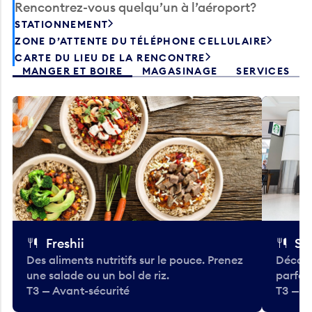
STATIONNEMENT
ZONE D’ATTENTE DU TÉLÉPHONE CELLULAIRE
CARTE DU LIEU DE LA RENCONTRE
MANGER ET BOIRE
MAGASINAGE
SERVICES
Freshii
St
Des aliments nutritifs sur le pouce. Prenez
Découv
une salade ou un bol de riz.
parfai
T3 — Avant-sécurité
T3 — A