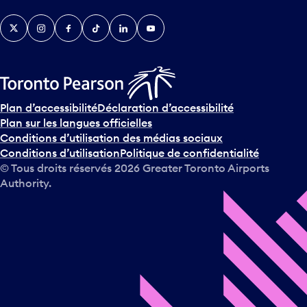
Twitter
Instagram
Facebook
TikTok
LinkedIn
YouTube
e
n
i
r
s
u
Plan d’accessibilité
Déclaration d’accessibilité
r
Plan sur les langues officielles
l
Conditions d’utilisation des médias sociaux
e
Conditions d’utilisation
Politique de confidentialité
c
© Tous droits réservés
2026
Greater Toronto Airports
a
Authority.
l
e
n
d
r
i
e
r
e