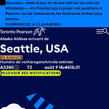
Skip to offers
Passer au contenu principal
Les aubaines estivales sont arrivées chez Pearson.
Magasinage hors taxes, offres gastronomiques et bien
plus encore.
DÉCOUVREZ L’ÉTÉ CHEZ PEARSON
MEN
R
Alaska Airlines
arrivant de
Seattle, USA
EN AVANCE
Numéro de vol
Aérogare
Arrivée estimée
Infobulle
AS385
T3
août 9
15:45
15:31
RECEVOIR DES NOTIFICATIONS