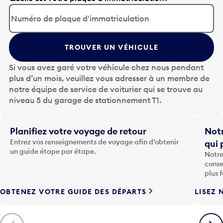
p
u
y
TROUVER UN VÉHICULE
e
z
Si vous avez garé votre véhicule chez nous pendant
s
plus d’un mois, veuillez vous adresser à un membre de
u
notre équipe de service de voiturier qui se trouve au
r
niveau 5 du garage de stationnement T1.
l
a
t
Planifiez votre voyage de retour
Notr
o
Entrez vos renseignements de voyage afin d’obtenir
qui 
u
un guide étape par étape.
Notre
c
conse
h
plus 
e
OBTENEZ VOTRE GUIDE DES DÉPARTS
LISEZ 
F
l
è
Précédent
Suiva
c