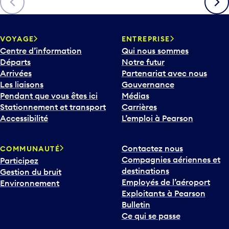
c
h
e
v
VOYAGE
ENTREPRISE
e
Centre d’information
Qui nous sommes
r
Départs
Notre futur
s
Arrivées
Partenariat avec nous
l
Les liaisons
Gouvernance
e
Pendant que vous êtes ici
Médias
b
Stationnement et transport
Carrières
a
Accessibilité
L’emploi à Pearson
s
p
Contactez nous
COMMUNAUTÉ
o
Compagnies aériennes et
Participez
u
destinations
Gestion du bruit
r
Employés de l’aéroport
Environnement
i
Exploitants à Pearson
n
Bulletin
t
Ce qui se passe
e
r