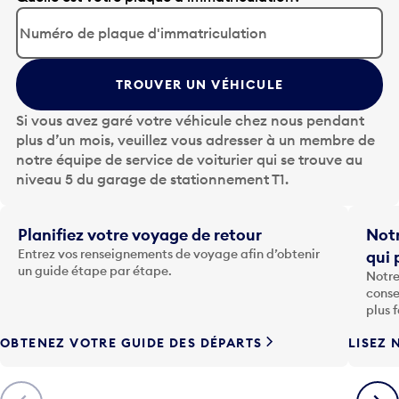
p
p
u
y
TROUVER UN VÉHICULE
e
z
Si vous avez garé votre véhicule chez nous pendant
s
plus d’un mois, veuillez vous adresser à un membre de
u
notre équipe de service de voiturier qui se trouve au
r
niveau 5 du garage de stationnement T1.
l
a
t
Planifiez votre voyage de retour
Notr
o
Entrez vos renseignements de voyage afin d’obtenir
qui 
u
un guide étape par étape.
Notre
c
conse
h
plus 
e
OBTENEZ VOTRE GUIDE DES DÉPARTS
LISEZ 
F
l
è
Précédent
Suiva