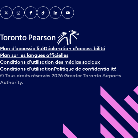
v
Twitter
Instagram
Facebook
TikTok
LinkedIn
YouTube
e
n
i
r
s
u
Plan d’accessibilité
Déclaration d’accessibilité
r
Plan sur les langues officielles
l
Conditions d’utilisation des médias sociaux
e
Conditions d’utilisation
Politique de confidentialité
c
© Tous droits réservés
2026
Greater Toronto Airports
a
Authority.
l
e
n
d
r
i
e
r