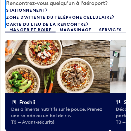
Rencontrez-vous quelqu’un à l’aéroport?
STATIONNEMENT
ZONE D’ATTENTE DU TÉLÉPHONE CELLULAIRE
CARTE DU LIEU DE LA RENCONTRE
MANGER ET BOIRE
MAGASINAGE
SERVICES
Freshii
St
Des aliments nutritifs sur le pouce. Prenez
Découv
une salade ou un bol de riz.
parfai
T3 — Avant-sécurité
T3 — A