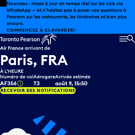
Skip to offers
Passer au contenu principal
Nouveau : mises à jour en temps réel sur les vols via
WhatsApp — et n’hésitez pas à poser vos questions à
Pearson sur les restaurants, les itinéraires et bien plus
encore.
COMMENCEZ À CLAVARDER
MEN
R
Air France
arrivant de
Paris, FRA
À L’HEURE
Numéro de vol
Aérogare
Arrivée estimée
Infobulle
AF356
T3
août 9, 15:50
RECEVOIR DES NOTIFICATIONS