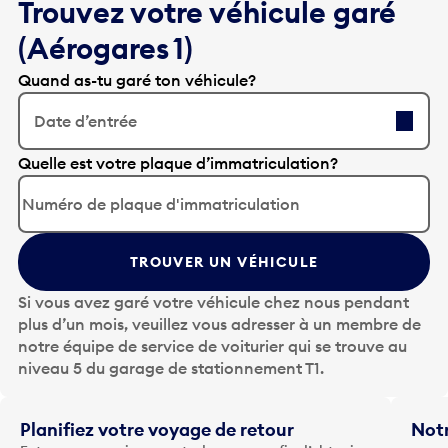
Trouvez votre véhicule garé
(Aérogares 1)
Quand as-tu garé ton véhicule?
Date d’entrée
A
Quelle est votre plaque d’immatriculation?
p
p
u
y
TROUVER UN VÉHICULE
e
z
Si vous avez garé votre véhicule chez nous pendant
s
plus d’un mois, veuillez vous adresser à un membre de
u
notre équipe de service de voiturier qui se trouve au
r
niveau 5 du garage de stationnement T1.
l
a
t
Planifiez votre voyage de retour
Notr
o