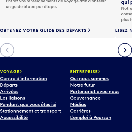
Entrez vos renseignements de voyage afin d’obtenir
qui 
u
un guide étape par étape.
Notre
c
conse
h
plus 
e
OBTENEZ VOTRE GUIDE DES DÉPARTS
LISEZ 
F
l
è
Précédent
Suiva
c
h
e
v
VOYAGE
ENTREPRISE
e
Centre d’information
Qui nous sommes
r
Départs
Notre futur
s
Arrivées
Partenariat avec nous
l
Les liaisons
Gouvernance
e
Pendant que vous êtes ici
Médias
b
Stationnement et transport
Carrières
a
Accessibilité
L’emploi à Pearson
s
p