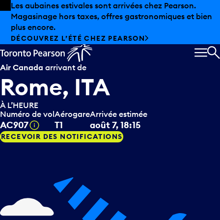
Skip to offers
Passer au contenu principal
Les aubaines estivales sont arrivées chez Pearson.
Magasinage hors taxes, offres gastronomiques et bien
plus encore.
DÉCOUVREZ L’ÉTÉ CHEZ PEARSON
MEN
R
Air Canada
arrivant de
Rome, ITA
À L’HEURE
Numéro de vol
Aérogare
Arrivée estimée
Infobulle
AC907
T1
août 7, 18:15
RECEVOIR DES NOTIFICATIONS