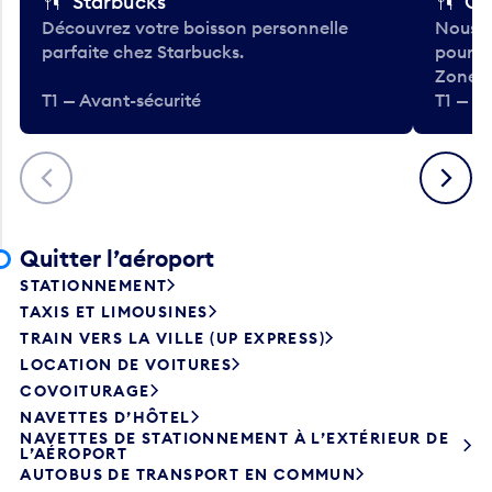
Starbucks
Co
Découvrez votre boisson personnelle
Nous a
parfaite chez Starbucks.
pour b
Zone.
T1 — Avant-sécurité
T1 — A
Précédent
Suivant
Quitter l’aéroport
STATIONNEMENT
TAXIS ET LIMOUSINES
TRAIN VERS LA VILLE (UP EXPRESS)
LOCATION DE VOITURES
COVOITURAGE
NAVETTES D’HÔTEL
NAVETTES DE STATIONNEMENT À L’EXTÉRIEUR DE
L’AÉROPORT
AUTOBUS DE TRANSPORT EN COMMUN