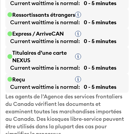
Current waittime is
normal
0 - 5 minutes
Ressortissants étrangers
Infobulle
Current waittime is
normal
0 - 5 minutes
Express / ArriveCAN
Infobulle
Current waittime is
normal
0 - 5 minutes
Titulaires d’une carte
Infobulle
NEXUS
Current waittime is
normal
0 - 5 minutes
Reçu
Infobulle
Current waittime is
normal
0 - 5 minutes
Les agents de l’Agence des services frontaliers
du Canada vérifient les documents et
examinent toutes les marchandises importées
au Canada. Des kiosques libre-service peuvent
être utilisés dans la plupart des cas pour
simplifier le processus.