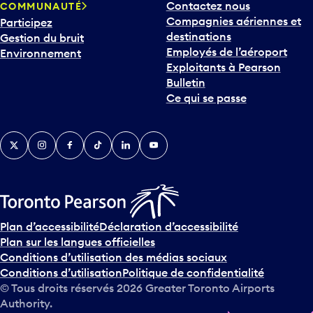
Contactez nous
COMMUNAUTÉ
o
Compagnies aériennes et
Participez
u
destinations
Gestion du bruit
r
Employés de l’aéroport
Environnement
i
Exploitants à Pearson
n
Bulletin
t
Ce qui se passe
e
r
v
Twitter
Instagram
Facebook
TikTok
LinkedIn
YouTube
e
n
i
r
s
u
Plan d’accessibilité
Déclaration d’accessibilité
r
Plan sur les langues officielles
l
Conditions d’utilisation des médias sociaux
e
Conditions d’utilisation
Politique de confidentialité
c
© Tous droits réservés
2026
Greater Toronto Airports
a
Authority.