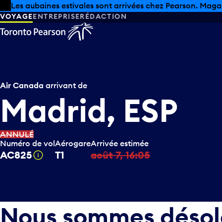
Skip to offers
Passer au contenu principal
Les aubaines estivales sont arrivées chez Pearson. Maga
VOYAGE
ENTREPRISE
RÉDACTION
Air Canada
arrivant de
Madrid, ESP
ANNULÉ
Numéro de vol
Aérogare
Arrivée estimée
AC825
T1
août 7, 16:05
Infobulle
Nous sommes désolés