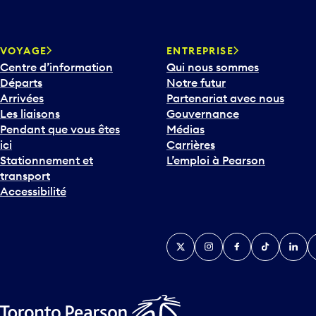
a
t
o
u
VOYAGE
ENTREPRISE
c
Centre d’information
Qui nous sommes
h
Départs
Notre futur
e
Arrivées
Partenariat avec nous
F
Les liaisons
Gouvernance
l
Pendant que vous êtes
Médias
è
ici
Carrières
c
Stationnement et
L’emploi à Pearson
h
transport
e
Accessibilité
v
e
r
Twitter
Instagram
Facebook
TikTok
Linked
Y
s
l
e
b
a