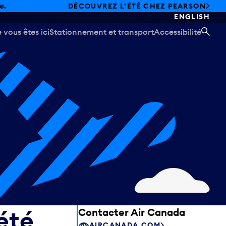
e.
DÉCOUVREZ L’ÉTÉ CHEZ PEARSON
ENGLISH
vous êtes ici
Stationnement et transport
Accessibilité
REC
été
Contacter Air Canada
AIRCANADA.COM