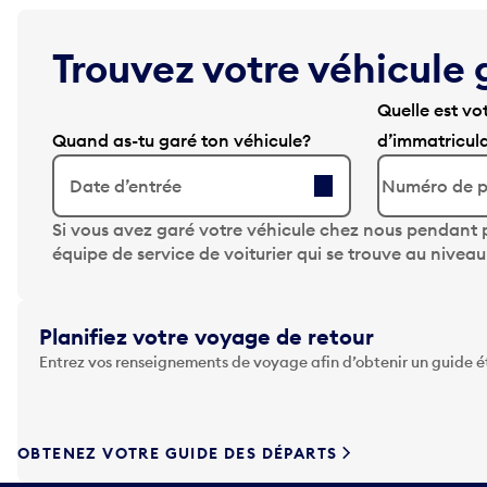
Trouvez votre véhicule 
Quelle est vo
Quand as-tu garé ton véhicule?
d’immatricul
Date d’entrée
A
Si vous avez garé votre véhicule chez nous pendant p
p
équipe de service de voiturier qui se trouve au nivea
p
u
y
Planifiez votre voyage de retour
e
Entrez vos renseignements de voyage afin d’obtenir un guide 
z
s
u
r
OBTENEZ VOTRE GUIDE DES DÉPARTS
l