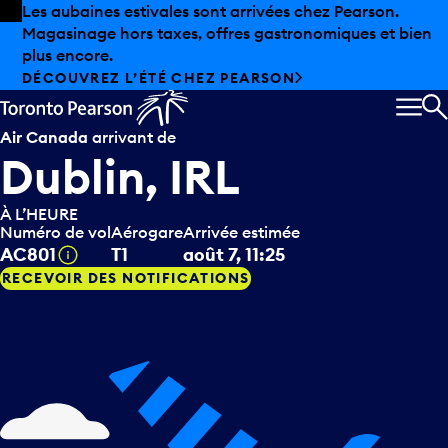
Skip to offers
Passer au contenu principal
Les aubaines estivales sont arrivées chez Pearson.
Magasinage hors taxes, offres gastronomiques et bien
plus encore.
DÉCOUVREZ L’ÉTÉ CHEZ PEARSON
MEN
R
Air Canada
arrivant de
Dublin, IRL
À L’HEURE
Numéro de vol
Aérogare
Arrivée estimée
Infobulle
AC801
T1
août 7, 11:25
RECEVOIR DES NOTIFICATIONS