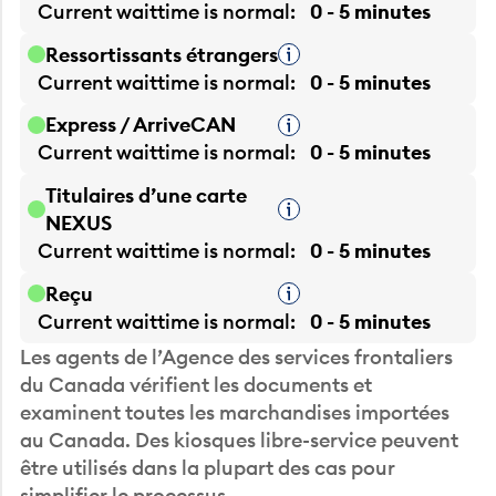
Current waittime is
normal
0 - 5 minutes
Ressortissants étrangers
Infobulle
Current waittime is
normal
0 - 5 minutes
Express / ArriveCAN
Infobulle
Current waittime is
normal
0 - 5 minutes
Titulaires d’une carte
Infobulle
NEXUS
Current waittime is
normal
0 - 5 minutes
Reçu
Infobulle
Current waittime is
normal
0 - 5 minutes
Les agents de l’Agence des services frontaliers
du Canada vérifient les documents et
examinent toutes les marchandises importées
au Canada. Des kiosques libre-service peuvent
être utilisés dans la plupart des cas pour
simplifier le processus.