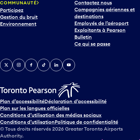
Contactez nous
COMMUNAUTÉ
o
Compagnies aériennes et
Participez
u
destinations
Gestion du bruit
r
Employés de l’aéroport
Environnement
i
Exploitants à Pearson
n
Bulletin
t
Ce qui se passe
e
r
v
Twitter
Instagram
Facebook
TikTok
LinkedIn
YouTube
e
n
i
r
s
u
Plan d’accessibilité
Déclaration d’accessibilité
r
Plan sur les langues officielles
l
Conditions d’utilisation des médias sociaux
e
Conditions d’utilisation
Politique de confidentialité
c
© Tous droits réservés
2026
Greater Toronto Airports
a
Authority.