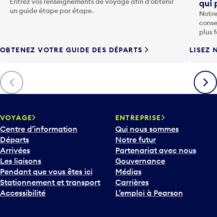
Entrez vos renseignements de voyage afin d’obtenir
qui 
u
un guide étape par étape.
Notre
c
conse
h
plus 
e
OBTENEZ VOTRE GUIDE DES DÉPARTS
LISEZ 
F
l
è
Précédent
Suiva
c
h
e
v
VOYAGE
ENTREPRISE
e
Centre d’information
Qui nous sommes
r
Départs
Notre futur
s
Arrivées
Partenariat avec nous
l
Les liaisons
Gouvernance
e
Pendant que vous êtes ici
Médias
b
Stationnement et transport
Carrières
a
Accessibilité
L’emploi à Pearson
s
p