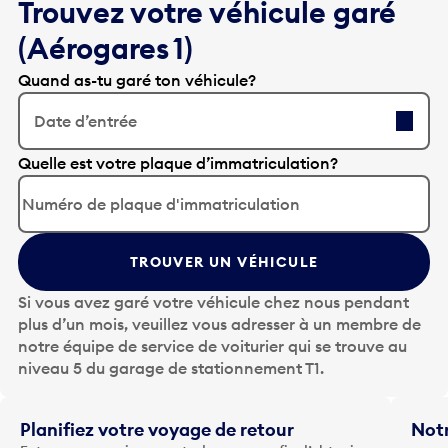
Trouvez votre véhicule garé
(Aérogares 1)
Quand as-tu garé ton véhicule?
Date d’entrée
A
Quelle est votre plaque d’immatriculation?
p
p
u
y
TROUVER UN VÉHICULE
e
z
Si vous avez garé votre véhicule chez nous pendant
s
plus d’un mois, veuillez vous adresser à un membre de
u
notre équipe de service de voiturier qui se trouve au
r
niveau 5 du garage de stationnement T1.
l
a
t
Planifiez votre voyage de retour
Notr
o