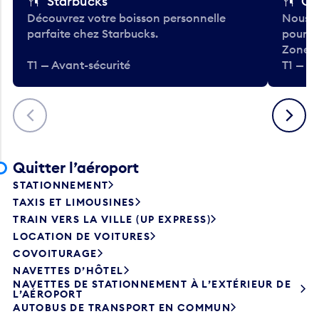
Starbucks
Co
Découvrez votre boisson personnelle
Nous a
parfaite chez Starbucks.
pour b
Zone.
T1 — Avant-sécurité
T1 — A
Précédent
Suivant
Quitter l’aéroport
STATIONNEMENT
TAXIS ET LIMOUSINES
TRAIN VERS LA VILLE (UP EXPRESS)
LOCATION DE VOITURES
COVOITURAGE
NAVETTES D’HÔTEL
NAVETTES DE STATIONNEMENT À L’EXTÉRIEUR DE
L’AÉROPORT
AUTOBUS DE TRANSPORT EN COMMUN