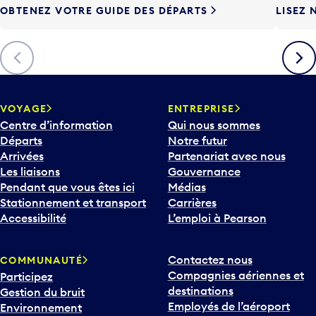
OBTENEZ VOTRE GUIDE DES DÉPARTS
LISEZ 
F
l
è
Précédent
Suiva
c
h
e
v
VOYAGE
ENTREPRISE
e
Centre d’information
Qui nous sommes
r
Départs
Notre futur
s
Arrivées
Partenariat avec nous
l
Les liaisons
Gouvernance
e
Pendant que vous êtes ici
Médias
b
Stationnement et transport
Carrières
a
Accessibilité
L’emploi à Pearson
s
p
Contactez nous
COMMUNAUTÉ
o
Compagnies aériennes et
Participez
u
destinations
Gestion du bruit
r
Employés de l’aéroport
Environnement
i