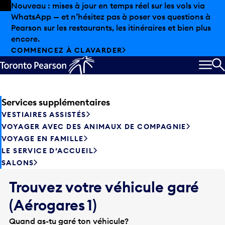
Skip to offers
Passer au contenu principal
Nouveau : mises à jour en temps réel sur les vols via
WhatsApp — et n’hésitez pas à poser vos questions à
Sorry, flight information is
Pearson sur les restaurants, les itinéraires et bien plus
encore.
temporarily unavailable.
COMMENCEZ À CLAVARDER
Please check back later.
MEN
R
Services supplémentaires
VESTIAIRES ASSISTÉS
VOYAGER AVEC DES ANIMAUX DE COMPAGNIE
VOYAGE EN FAMILLE
LE SERVICE D’ACCUEIL
SALONS
Trouvez votre véhicule garé
(Aérogares 1)
Quand as-tu garé ton véhicule?