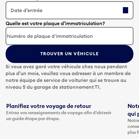
Date d’entrée
A
Quelle est votre plaque d’immatriculation?
p
p
u
y
TROUVER UN VÉHICULE
e
z
Si vous avez garé votre véhicule chez nous pendant
s
plus d’un mois, veuillez vous adresser à un membre de
u
notre équipe de service de voiturier qui se trouve au
r
niveau 5 du garage de stationnement T1.
l
a
t
Planifiez votre voyage de retour
Notr
o
Entrez vos renseignements de voyage afin d’obtenir
qui 
u
un guide étape par étape.
Notre
c
conse
h
plus 
e