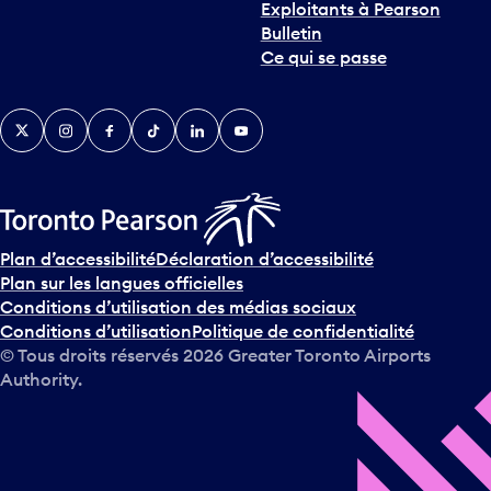
Exploitants à Pearson
n
Bulletin
t
Ce qui se passe
e
r
v
Twitter
Instagram
Facebook
TikTok
LinkedIn
YouTube
e
n
i
r
s
u
Plan d’accessibilité
Déclaration d’accessibilité
r
Plan sur les langues officielles
l
Conditions d’utilisation des médias sociaux
e
Conditions d’utilisation
Politique de confidentialité
c
© Tous droits réservés
2026
Greater Toronto Airports
a
Authority.
l
e
n
d