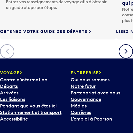
o
Entrez vos renseignements de voyage afin d’obtenir
qui 
u
un guide étape par étape.
Notre
c
conse
h
plus 
e
OBTENEZ VOTRE GUIDE DES DÉPARTS
LISEZ 
F
l
è
Précédent
Suiva
c
h
e
v
VOYAGE
ENTREPRISE
e
Centre d’information
Qui nous sommes
r
Départs
Notre futur
s
Arrivées
Partenariat avec nous
l
Les liaisons
Gouvernance
e
Pendant que vous êtes ici
Médias
b
Stationnement et transport
Carrières
a
Accessibilité
L’emploi à Pearson
s
p