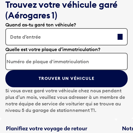
Trouvez votre véhicule garé
(Aérogares 1)
Quand as-tu garé ton véhicule?
Date d’entrée
A
Quelle est votre plaque d’immatriculation?
p
p
u
y
TROUVER UN VÉHICULE
e
z
Si vous avez garé votre véhicule chez nous pendant
s
plus d’un mois, veuillez vous adresser à un membre de
u
notre équipe de service de voiturier qui se trouve au
r
niveau 5 du garage de stationnement T1.
l
a
t
Planifiez votre voyage de retour
Notr