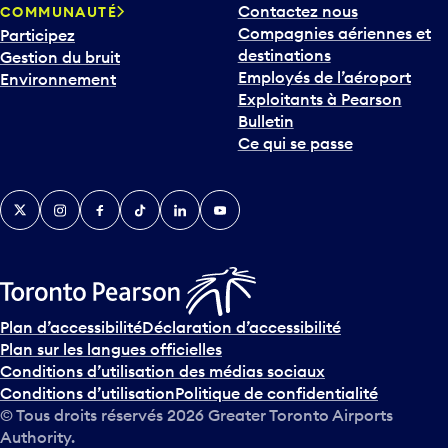
Contactez nous
COMMUNAUTÉ
o
Compagnies aériennes et
Participez
u
destinations
Gestion du bruit
r
Employés de l’aéroport
Environnement
i
Exploitants à Pearson
n
Bulletin
t
Ce qui se passe
e
r
v
Twitter
Instagram
Facebook
TikTok
LinkedIn
YouTube
e
n
i
r
s
u
Plan d’accessibilité
Déclaration d’accessibilité
r
Plan sur les langues officielles
l
Conditions d’utilisation des médias sociaux
e
Conditions d’utilisation
Politique de confidentialité
c
© Tous droits réservés
2026
Greater Toronto Airports
a
Authority.