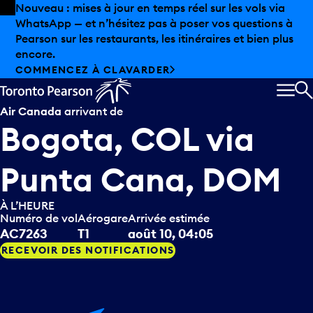
Skip to offers
Passer au contenu principal
Les aubaines estivales sont arrivées chez Pearson.
Magasinage hors taxes, offres gastronomiques et bien
plus encore.
DÉCOUVREZ L’ÉTÉ CHEZ PEARSON
MEN
R
Air Canada
arrivant de
Bogota, COL
via
Punta Cana, DOM
À L’HEURE
Numéro de vol
Aérogare
Arrivée estimée
AC7263
T1
août 10, 04:05
RECEVOIR DES NOTIFICATIONS