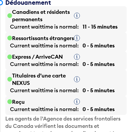
Canadiens et résidents
Infobulle
permanents
Current waittime is
normal
11 - 15 minutes
Ressortissants étrangers
Infobulle
Current waittime is
normal
0 - 5 minutes
Express / ArriveCAN
Infobulle
Current waittime is
normal
0 - 5 minutes
Titulaires d’une carte
Infobulle
NEXUS
Current waittime is
normal
0 - 5 minutes
Reçu
Infobulle
Current waittime is
normal
0 - 5 minutes
Les agents de l’Agence des services frontaliers
du Canada vérifient les documents et
examinent toutes les marchandises importées