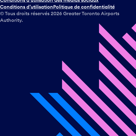
Conditions d’utilisation
Politique de confidentialité
c
© Tous droits réservés
2026
Greater Toronto Airports
a
Authority.
l
e
n
d
r
i
e
r
e
t
s
é
l
e
c
t
i
o