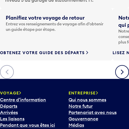
a
t
Planifiez votre voyage de retour
Notr
o
Entrez vos renseignements de voyage afin d’obtenir
qui 
u
un guide étape par étape.
Notre
c
conse
h
plus 
e
OBTENEZ VOTRE GUIDE DES DÉPARTS
LISEZ 
F
l
è
Précédent
Suiva
c
h
e
v
VOYAGE
ENTREPRISE
e
Centre d’information
Qui nous sommes
r
Départs
Notre futur
s
Arrivées
Partenariat avec nous
l
Les liaisons
Gouvernance
e
Pendant que vous êtes ici
Médias
b
Stationnement et transport
Carrières