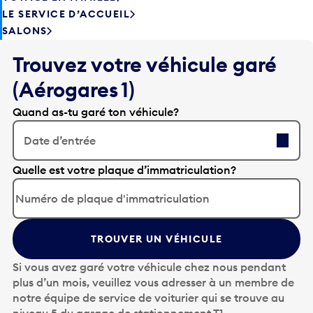
SALONS
Trouvez votre véhicule garé
(Aérogares 1)
Quand as-tu garé ton véhicule?
Date d’entrée
A
Quelle est votre plaque d’immatriculation?
p
p
u
y
TROUVER UN VÉHICULE
e
z
Si vous avez garé votre véhicule chez nous pendant
s
plus d’un mois, veuillez vous adresser à un membre de
u
notre équipe de service de voiturier qui se trouve au
r
niveau 5 du garage de stationnement T1.
l