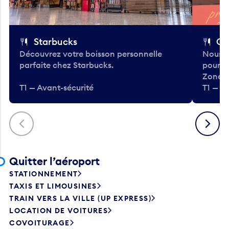
Starbucks
Co
Découvrez votre boisson personnelle
Nous a
parfaite chez Starbucks.
pour b
Zone.
T1 — Avant-sécurité
T1 — A
Précédent
Suivant
Quitter l’aéroport
STATIONNEMENT
TAXIS ET LIMOUSINES
TRAIN VERS LA VILLE (UP EXPRESS)
LOCATION DE VOITURES
COVOITURAGE
NAVETTES D’HÔTEL