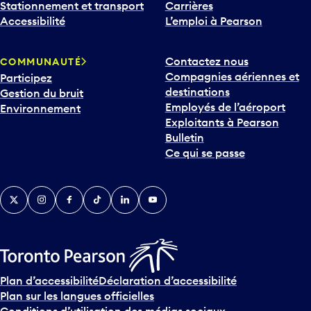
a
Accessibilité
L’emploi à Pearson
s
p
Contactez nous
COMMUNAUTÉ
o
Compagnies aériennes et
Participez
u
destinations
Gestion du bruit
r
Employés de l’aéroport
Environnement
i
Exploitants à Pearson
n
Bulletin
t
Ce qui se passe
e
r
v
Twitter
Instagram
Facebook
TikTok
LinkedIn
YouTube
e
n
i
r
s
u
Plan d’accessibilité
Déclaration d’accessibilité
r
Plan sur les langues officielles
l
Conditions d’utilisation des médias sociaux
e