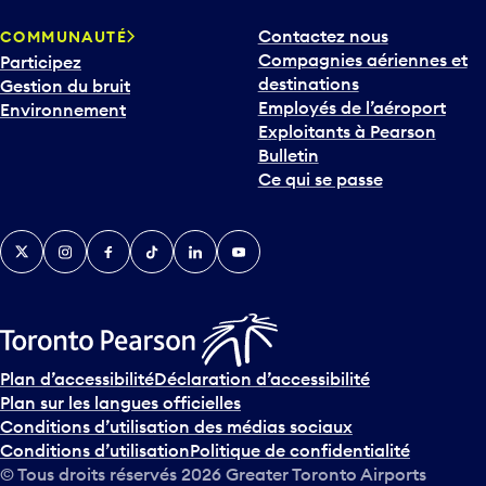
p
Contactez nous
COMMUNAUTÉ
o
Compagnies aériennes et
Participez
u
destinations
Gestion du bruit
r
Employés de l’aéroport
Environnement
i
Exploitants à Pearson
n
Bulletin
t
Ce qui se passe
e
r
v
Twitter
Instagram
Facebook
TikTok
LinkedIn
YouTube
e
n
i
r
s
u
Plan d’accessibilité
Déclaration d’accessibilité
r
Plan sur les langues officielles
l
Conditions d’utilisation des médias sociaux
e
Conditions d’utilisation
Politique de confidentialité
c
© Tous droits réservés
2026
Greater Toronto Airports