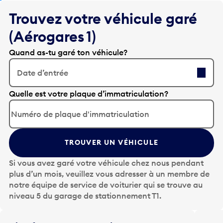
Trouvez votre véhicule garé
(Aérogares 1)
Quand as-tu garé ton véhicule?
Date d’entrée
A
Quelle est votre plaque d’immatriculation?
p
p
u
y
TROUVER UN VÉHICULE
e
z
Si vous avez garé votre véhicule chez nous pendant
s
plus d’un mois, veuillez vous adresser à un membre de
u
notre équipe de service de voiturier qui se trouve au
r
niveau 5 du garage de stationnement T1.
l
a