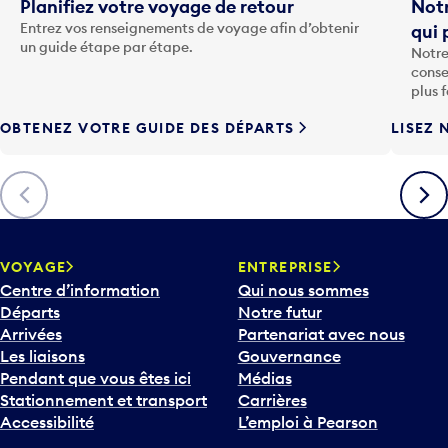
t
Planifiez votre voyage de retour
Notr
o
Entrez vos renseignements de voyage afin d’obtenir
qui 
u
un guide étape par étape.
Notre
c
conse
h
plus 
e
OBTENEZ VOTRE GUIDE DES DÉPARTS
LISEZ 
F
l
è
Précédent
Suiva
c
h
e
v
VOYAGE
ENTREPRISE
e
Centre d’information
Qui nous sommes
r
Départs
Notre futur
s
Arrivées
Partenariat avec nous
l
Les liaisons
Gouvernance
e
Pendant que vous êtes ici
Médias
b
Stationnement et transport
Carrières
a
Accessibilité
L’emploi à Pearson
s