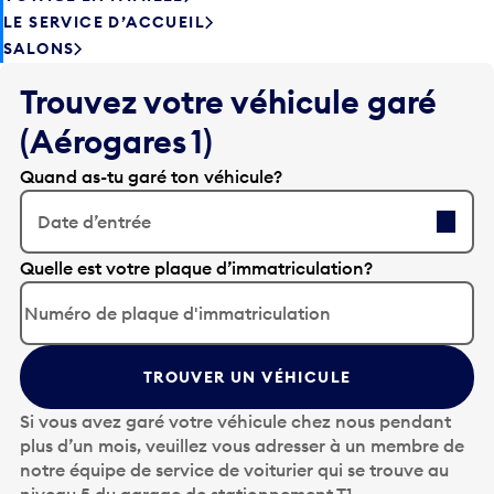
SALONS
Trouvez votre véhicule garé
(Aérogares 1)
Quand as-tu garé ton véhicule?
Date d’entrée
A
Quelle est votre plaque d’immatriculation?
p
p
u
y
TROUVER UN VÉHICULE
e
z
Si vous avez garé votre véhicule chez nous pendant
s
plus d’un mois, veuillez vous adresser à un membre de
u
notre équipe de service de voiturier qui se trouve au
r
niveau 5 du garage de stationnement T1.
l