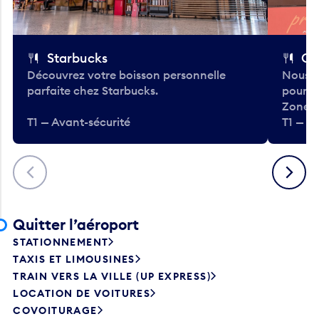
Starbucks
Co
Découvrez votre boisson personnelle
Nous a
parfaite chez Starbucks.
pour b
Zone.
T1 — Avant-sécurité
T1 — A
Précédent
Suivant
Quitter l’aéroport
STATIONNEMENT
TAXIS ET LIMOUSINES
TRAIN VERS LA VILLE (UP EXPRESS)
LOCATION DE VOITURES
COVOITURAGE
NAVETTES D’HÔTEL