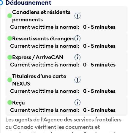
Canadiens et résidents
Infobulle
permanents
Current waittime is
normal
0 - 5 minutes
Ressortissants étrangers
Infobulle
Current waittime is
normal
0 - 5 minutes
Express / ArriveCAN
Infobulle
Current waittime is
normal
0 - 5 minutes
Titulaires d’une carte
Infobulle
NEXUS
Current waittime is
normal
0 - 5 minutes
Reçu
Infobulle
Current waittime is
normal
0 - 5 minutes
Les agents de l’Agence des services frontaliers
du Canada vérifient les documents et
examinent toutes les marchandises importées