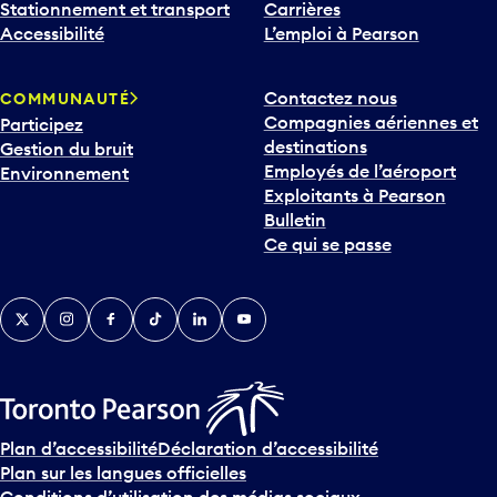
a
Accessibilité
L’emploi à Pearson
s
p
Contactez nous
COMMUNAUTÉ
o
Compagnies aériennes et
Participez
u
destinations
Gestion du bruit
r
Employés de l’aéroport
Environnement
i
Exploitants à Pearson
n
Bulletin
t
Ce qui se passe
e
r
v
Twitter
Instagram
Facebook
TikTok
LinkedIn
YouTube
e
n
i
r
s
u
Plan d’accessibilité
Déclaration d’accessibilité
r
Plan sur les langues officielles
l
Conditions d’utilisation des médias sociaux
e