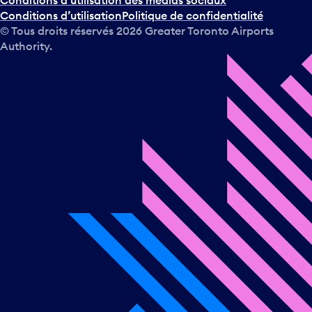
Conditions d’utilisation
Politique de confidentialité
c
© Tous droits réservés
2026
Greater Toronto Airports
a
Authority.
l
e
n
d
r
i
e
r
e
t
s
é
l
e
c
t
i
o