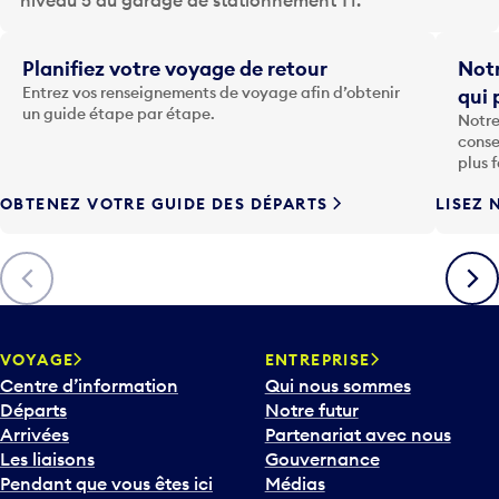
a
t
Planifiez votre voyage de retour
Notr
o
Entrez vos renseignements de voyage afin d’obtenir
qui 
u
un guide étape par étape.
Notre
c
conse
h
plus 
e
OBTENEZ VOTRE GUIDE DES DÉPARTS
LISEZ 
F
l
è
Précédent
Suiva
c
h
e
v
VOYAGE
ENTREPRISE
e
Centre d’information
Qui nous sommes
r
Départs
Notre futur
s
Arrivées
Partenariat avec nous
l
Les liaisons
Gouvernance
e
Pendant que vous êtes ici
Médias
b
Stationnement et transport
Carrières