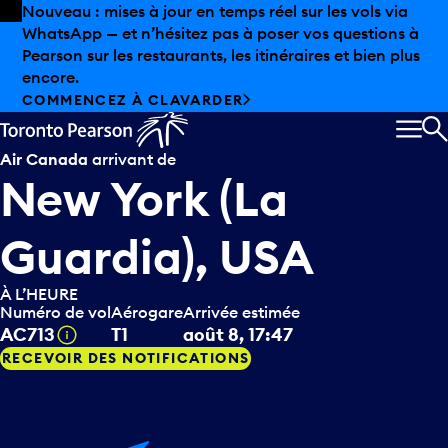
Skip to offers
Passer au contenu principal
Les aubaines estivales sont arrivées chez Pearson.
Magasinage hors taxes, offres gastronomiques et bien
plus encore.
DÉCOUVREZ L’ÉTÉ CHEZ PEARSON
MEN
R
Air Canada
arrivant de
New York (La
Guardia), USA
À L’HEURE
Numéro de vol
Aérogare
Arrivée estimée
Infobulle
AC713
T1
août 8, 17:47
RECEVOIR DES NOTIFICATIONS