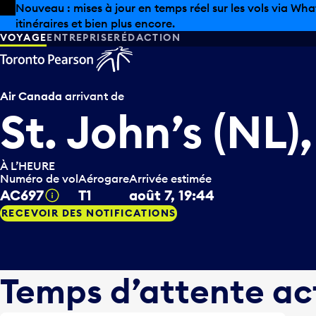
Skip to offers
Passer au contenu principal
Les aubaines estivales sont arrivées chez Pearson. Maga
VOYAGE
ENTREPRISE
RÉDACTION
Air Canada
arrivant de
St. John’s (NL
À L’HEURE
Numéro de vol
Aérogare
Arrivée estimée
AC697
T1
août 7, 19:44
Infobulle
RECEVOIR DES NOTIFICATIONS
Temps d’attente ac