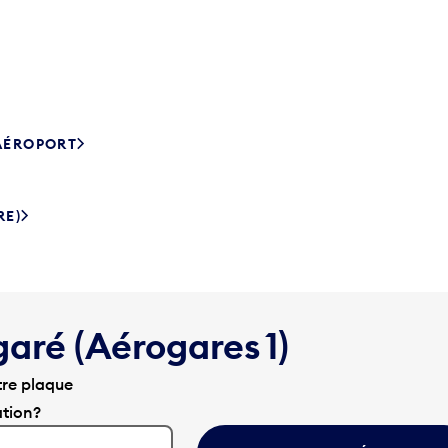
’AÉROPORT
RE)
garé (Aérogares 1)
tre plaque
ation?