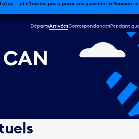
sinage hors taxes, offres gastronomiques et bien plus encor
Départs
Arrivées
Correspondances
Pendant que 
), CAN
tuels