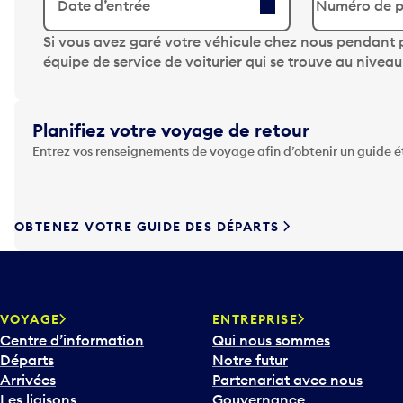
Date d’entrée
A
Si vous avez garé votre véhicule chez nous pendant p
p
équipe de service de voiturier qui se trouve au nivea
p
u
y
Planifiez votre voyage de retour
e
Entrez vos renseignements de voyage afin d’obtenir un guide 
z
s
u
r
OBTENEZ VOTRE GUIDE DES DÉPARTS
l
a
t
o
u
VOYAGE
ENTREPRISE
c
Centre d’information
Qui nous sommes
h
Départs
Notre futur
e
Arrivées
Partenariat avec nous
F
Les liaisons
Gouvernance