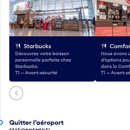
Starbucks
Comfor
Découvrez votre boisson
Nous avons u
personnelle parfaite chez
d’options po
Starbucks.
dans la Comf
T1 — Avant-sécurité
T1 — Avant-sé
Précédent
Quitter l’aéroport
STATIONNEMENT