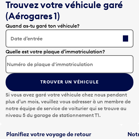
Trouvez votre véhicule garé
(Aérogares 1)
Quand as-tu garé ton véhicule?
Date d’entrée
A
Quelle est votre plaque d’immatriculation?
p
p
u
y
TROUVER UN VÉHICULE
e
z
Si vous avez garé votre véhicule chez nous pendant
s
plus d’un mois, veuillez vous adresser à un membre de
u
notre équipe de service de voiturier qui se trouve au
r
niveau 5 du garage de stationnement T1.
l
a
t
Planifiez votre voyage de retour
Notr