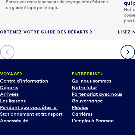
o
Entrez vos renseignements de voyage afin d’obtenir
qui 
u
un guide étape par étape.
Notre
c
conse
h
plus 
e
OBTENEZ VOTRE GUIDE DES DÉPARTS
LISEZ 
F
l
è
Précédent
Suiva
c
h
e
v
VOYAGE
ENTREPRISE
e
Centre d’information
Qui nous sommes
r
Départs
Notre futur
s
Arrivées
Partenariat avec nous
l
Les liaisons
Gouvernance
e
Pendant que vous êtes ici
Médias
b
Stationnement et transport
Carrières
a
Accessibilité
L’emploi à Pearson
s
p