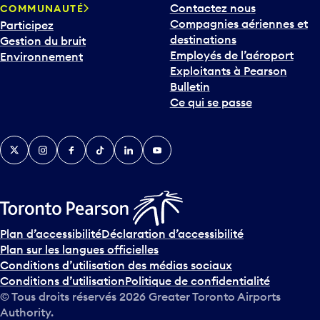
Contactez nous
COMMUNAUTÉ
o
Compagnies aériennes et
Participez
u
destinations
Gestion du bruit
r
Employés de l’aéroport
Environnement
i
Exploitants à Pearson
n
Bulletin
t
Ce qui se passe
e
r
v
Twitter
Instagram
Facebook
TikTok
LinkedIn
YouTube
e
n
i
r
s
u
Plan d’accessibilité
Déclaration d’accessibilité
r
Plan sur les langues officielles
l
Conditions d’utilisation des médias sociaux
e
Conditions d’utilisation
Politique de confidentialité
c
© Tous droits réservés
2026
Greater Toronto Airports
a
Authority.