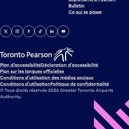
n
Bulletin
t
Ce qui se passe
e
r
v
Twitter
Instagram
Facebook
TikTok
LinkedIn
YouTube
e
n
i
r
s
u
Plan d’accessibilité
Déclaration d’accessibilité
r
Plan sur les langues officielles
l
Conditions d’utilisation des médias sociaux
e
Conditions d’utilisation
Politique de confidentialité
c
© Tous droits réservés
2026
Greater Toronto Airports
a
Authority.
l
e
n
d
r