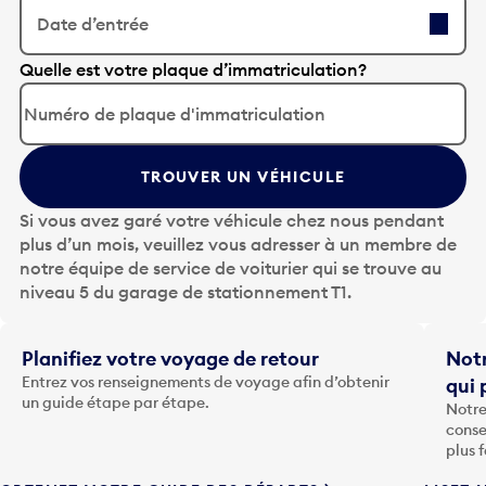
Date d’entrée
A
Quelle est votre plaque d’immatriculation?
p
p
u
y
TROUVER UN VÉHICULE
e
z
Si vous avez garé votre véhicule chez nous pendant
s
plus d’un mois, veuillez vous adresser à un membre de
u
notre équipe de service de voiturier qui se trouve au
r
niveau 5 du garage de stationnement T1.
l
a
t
Planifiez votre voyage de retour
Notr
o
Entrez vos renseignements de voyage afin d’obtenir
qui 
u
un guide étape par étape.
Notre
c
conse
h
plus 
e