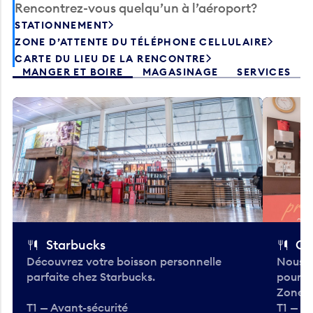
Rencontrez-vous quelqu’un à l’aéroport?
STATIONNEMENT
ZONE D’ATTENTE DU TÉLÉPHONE CELLULAIRE
CARTE DU LIEU DE LA RENCONTRE
MANGER ET BOIRE
MAGASINAGE
SERVICES
Starbucks
Co
Découvrez votre boisson personnelle
Nous a
parfaite chez Starbucks.
pour b
Zone.
T1 — Avant-sécurité
T1 — A