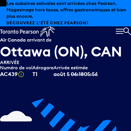
Skip to offers
Passer au contenu principal
Les aubaines estivales sont arrivées chez Pearson.
Magasinage hors taxes, offres gastronomiques et bien
plus encore.
DÉCOUVREZ L’ÉTÉ CHEZ PEARSON
MEN
R
Air Canada
arrivant de
Ottawa (ON), CAN
ARRIVÉE
Numéro de vol
Aérogare
Arrivée estimée
Infobulle
AC439
T1
août 5
06:18
05:56