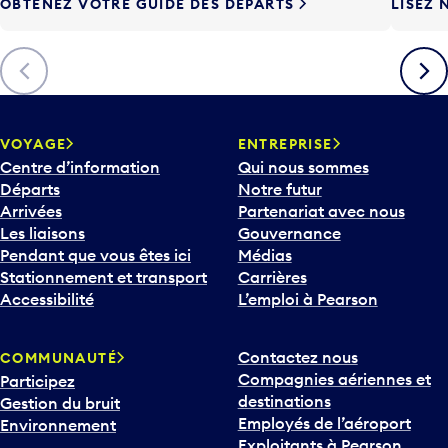
OBTENEZ VOTRE GUIDE DES DÉPARTS
LISEZ 
F
l
è
Précédent
Suiva
c
h
e
v
VOYAGE
ENTREPRISE
e
Centre d’information
Qui nous sommes
r
Départs
Notre futur
s
Arrivées
Partenariat avec nous
l
Les liaisons
Gouvernance
e
Pendant que vous êtes ici
Médias
b
Stationnement et transport
Carrières
a
Accessibilité
L’emploi à Pearson
s
p
Contactez nous
COMMUNAUTÉ
o
Compagnies aériennes et
Participez
u
destinations
Gestion du bruit
r
Employés de l’aéroport
Environnement
i
Exploitants à Pearson