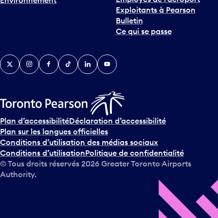
Environnement
i
Exploitants à Pearson
n
Bulletin
t
Ce qui se passe
e
r
v
Twitter
Instagram
Facebook
TikTok
LinkedIn
YouTube
e
n
i
r
s
u
Plan d’accessibilité
Déclaration d’accessibilité
r
Plan sur les langues officielles
l
Conditions d’utilisation des médias sociaux
e
Conditions d’utilisation
Politique de confidentialité
c
© Tous droits réservés
2026
Greater Toronto Airports
a
Authority.
l
e
n
d