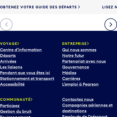
e
OBTENEZ VOTRE GUIDE DES DÉPARTS
LISEZ 
F
l
è
Précédent
Suiva
c
h
e
v
VOYAGE
ENTREPRISE
e
Centre d’information
Qui nous sommes
r
Départs
Notre futur
s
Arrivées
Partenariat avec nous
l
Les liaisons
Gouvernance
e
Pendant que vous êtes ici
Médias
b
Stationnement et transport
Carrières
a
Accessibilité
L’emploi à Pearson
s
p
Contactez nous
COMMUNAUTÉ
o
Compagnies aériennes et
Participez
u
destinations
Gestion du bruit
r
Employés de l’aéroport