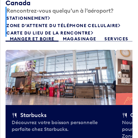
Canada
Rencontrez-vous quelqu’un à l’aéroport?
STATIONNEMENT
ZONE D’ATTENTE DU TÉLÉPHONE CELLULAIRE
CARTE DU LIEU DE LA RENCONTRE
MANGER ET BOIRE
MAGASINAGE
SERVICES
Starbucks
Co
Découvrez votre boisson personnelle
Nous a
parfaite chez Starbucks.
pour b
Zone.