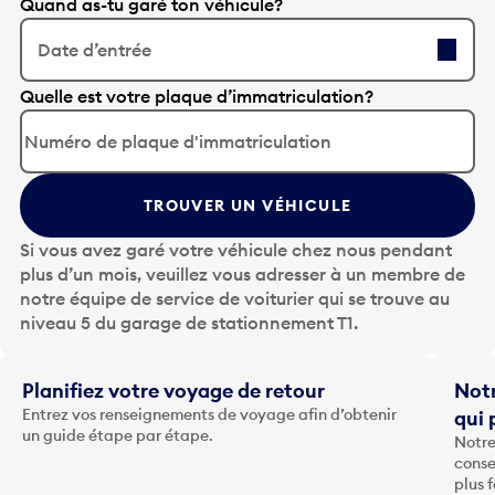
Quand as-tu garé ton véhicule?
Date d’entrée
A
Quelle est votre plaque d’immatriculation?
p
p
u
y
TROUVER UN VÉHICULE
e
z
Si vous avez garé votre véhicule chez nous pendant
s
plus d’un mois, veuillez vous adresser à un membre de
u
notre équipe de service de voiturier qui se trouve au
r
niveau 5 du garage de stationnement T1.
l
a
t
Planifiez votre voyage de retour
Notr
o
Entrez vos renseignements de voyage afin d’obtenir
qui 
u
un guide étape par étape.
Notre
c
conse
h
plus 